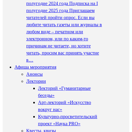
полугодие 2024 года Подписка на I
полугодие 2025 года Приглашаем
читателей пройти опрос. Если вы
любите читать газеты или журналы в
любом виде – печатном или
электронном, или по каким-то
причинам не читаете, но хотите
читать, просим вас принять участие
в…
Афиша мероприятия
Анонсы
Лектории
Лекторий «Гуманитарные
беседы»
Арт-лекторий «Искусство
вокруг нас»
Культурно-просветительский
проект «Наука PRO»
Квесты, квизы