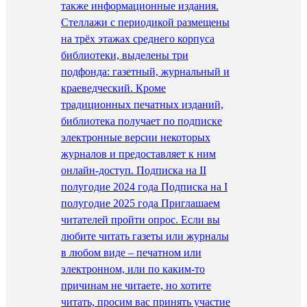
также информационные издания.
Стеллажи с периодикой размещены
на трёх этажах среднего корпуса
библиотеки, выделены три
подфонда: газетный, журнальный и
краеведческий. Кроме
традиционных печатных изданий,
библиотека получает по подписке
электронные версии некоторых
журналов и предоставляет к ним
онлайн-доступ. Подписка на II
полугодие 2024 года Подписка на I
полугодие 2025 года Приглашаем
читателей пройти опрос. Если вы
любите читать газеты или журналы
в любом виде – печатном или
электронном, или по каким-то
причинам не читаете, но хотите
читать, просим вас принять участие