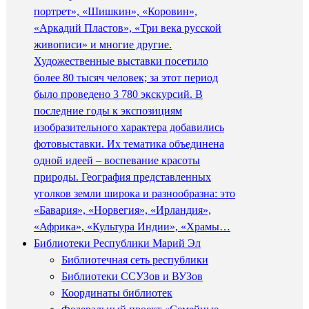
портрет», «Шишкин», «Коровин»,
«Аркадий Пластов», «Три века русской
живописи» и многие другие.
Художественные выставки посетило
более 80 тысяч человек; за этот период
было проведено 3 780 экскурсий. В
последние годы к экспозициям
изобразительного характера добавились
фотовыставки. Их тематика объединена
одной идеей – воспевание красоты
природы. География представленных
уголков земли широка и разнообразна: это
«Бавария», «Норвегия», «Ирландия»,
«Африка», «Культура Индии», «Храмы…
Библиотеки Республики Марий Эл
Библиотечная сеть республики
Библиотеки ССУЗов и ВУЗов
Координаты библиотек