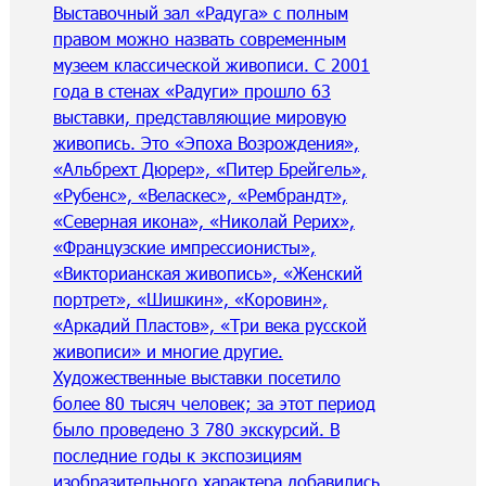
Выставочный зал «Радуга» с полным
правом можно назвать современным
музеем классической живописи. С 2001
года в стенах «Радуги» прошло 63
выставки, представляющие мировую
живопись. Это «Эпоха Возрождения»,
«Альбрехт Дюрер», «Питер Брейгель»,
«Рубенс», «Веласкес», «Рембрандт»,
«Северная икона», «Николай Рерих»,
«Французские импрессионисты»,
«Викторианская живопись», «Женский
портрет», «Шишкин», «Коровин»,
«Аркадий Пластов», «Три века русской
живописи» и многие другие.
Художественные выставки посетило
более 80 тысяч человек; за этот период
было проведено 3 780 экскурсий. В
последние годы к экспозициям
изобразительного характера добавились