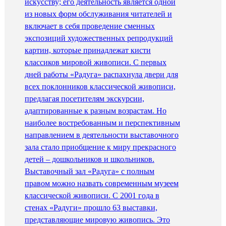
искусству; его деятельность является одной
из новых форм обслуживания читателей и
включает в себя проведение сменных
экспозиций художественных репродукций
картин, которые принадлежат кисти
классиков мировой живописи. С первых
дней работы «Радуга» распахнула двери для
всех поклонников классической живописи,
предлагая посетителям экскурсии,
адаптированные к разным возрастам. Но
наиболее востребованным и перспективным
направлением в деятельности выставочного
зала стало приобщение к миру прекрасного
детей – дошкольников и школьников.
Выставочный зал «Радуга» с полным
правом можно назвать современным музеем
классической живописи. С 2001 года в
стенах «Радуги» прошло 63 выставки,
представляющие мировую живопись. Это