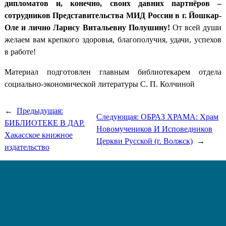
дипломатов и, конечно, своих давних партнёров –
сотрудников Представительства МИД России в г. Йошкар-
Оле и лично Ларису Витальевну Полушину!
От всей души
желаем вам крепкого здоровья, благополучия, удачи, успехов
в работе!
Материал подготовлен главным библиотекарем отдела
социально-экономической литературы С. П. Колчиной
←
Предыдущая:
Следующая:
ОБРАЗ ХРАМА: Храм
БИБЛИОТЕКЕ В ДАР.
Новомучеников И Исповедников
Хакасское книжное
Церкви Русской (г. Волжск)
→
издательство