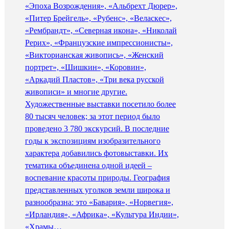
«Эпоха Возрождения», «Альбрехт Дюрер»,
«Питер Брейгель», «Рубенс», «Веласкес»,
«Рембрандт», «Северная икона», «Николай
Рерих», «Французские импрессионисты»,
«Викторианская живопись», «Женский
портрет», «Шишкин», «Коровин»,
«Аркадий Пластов», «Три века русской
живописи» и многие другие.
Художественные выставки посетило более
80 тысяч человек; за этот период было
проведено 3 780 экскурсий. В последние
годы к экспозициям изобразительного
характера добавились фотовыставки. Их
тематика объединена одной идеей –
воспевание красоты природы. География
представленных уголков земли широка и
разнообразна: это «Бавария», «Норвегия»,
«Ирландия», «Африка», «Культура Индии»,
«Храмы…