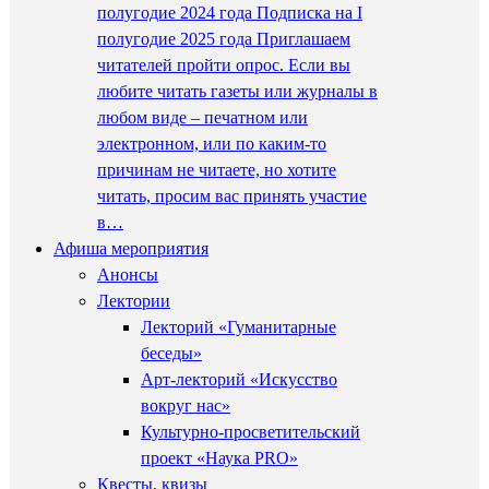
полугодие 2024 года Подписка на I
полугодие 2025 года Приглашаем
читателей пройти опрос. Если вы
любите читать газеты или журналы в
любом виде – печатном или
электронном, или по каким-то
причинам не читаете, но хотите
читать, просим вас принять участие
в…
Афиша мероприятия
Анонсы
Лектории
Лекторий «Гуманитарные
беседы»
Арт-лекторий «Искусство
вокруг нас»
Культурно-просветительский
проект «Наука PRO»
Квесты, квизы