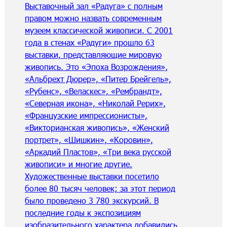
Выставочный зал «Радуга» с полным
правом можно назвать современным
музеем классической живописи. С 2001
года в стенах «Радуги» прошло 63
выставки, представляющие мировую
живопись. Это «Эпоха Возрождения»,
«Альбрехт Дюрер», «Питер Брейгель»,
«Рубенс», «Веласкес», «Рембрандт»,
«Северная икона», «Николай Рерих»,
«Французские импрессионисты»,
«Викторианская живопись», «Женский
портрет», «Шишкин», «Коровин»,
«Аркадий Пластов», «Три века русской
живописи» и многие другие.
Художественные выставки посетило
более 80 тысяч человек; за этот период
было проведено 3 780 экскурсий. В
последние годы к экспозициям
изобразительного характера добавились