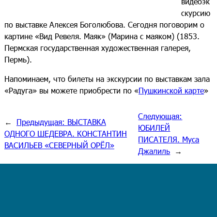
видеоэк
скурсию
по выставке Алексея Боголюбова. Сегодня поговорим о
картине «Вид Ревеля. Маяк» (Марина с маяком) (1853.
Пермская государственная художественная галерея,
Пермь).
Напоминаем, что билеты на экскурсии по выставкам зала
«Радуга» вы можете приобрести по «
Пушкинской карте
»
Следующая:
←
Предыдущая:
ВЫСТАВКА
ЮБИЛЕЙ
ОДНОГО ШЕДЕВРА. КОНСТАНТИН
ПИСАТЕЛЯ. Муса
ВАСИЛЬЕВ «СЕВЕРНЫЙ ОРЁЛ»
Джалиль
→