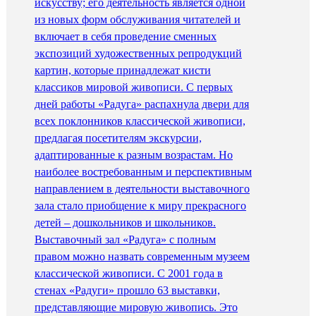
искусству; его деятельность является одной
из новых форм обслуживания читателей и
включает в себя проведение сменных
экспозиций художественных репродукций
картин, которые принадлежат кисти
классиков мировой живописи. С первых
дней работы «Радуга» распахнула двери для
всех поклонников классической живописи,
предлагая посетителям экскурсии,
адаптированные к разным возрастам. Но
наиболее востребованным и перспективным
направлением в деятельности выставочного
зала стало приобщение к миру прекрасного
детей – дошкольников и школьников.
Выставочный зал «Радуга» с полным
правом можно назвать современным музеем
классической живописи. С 2001 года в
стенах «Радуги» прошло 63 выставки,
представляющие мировую живопись. Это