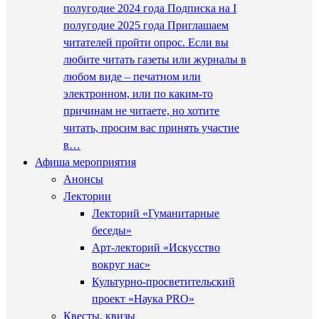
полугодие 2024 года Подписка на I
полугодие 2025 года Приглашаем
читателей пройти опрос. Если вы
любите читать газеты или журналы в
любом виде – печатном или
электронном, или по каким-то
причинам не читаете, но хотите
читать, просим вас принять участие
в…
Афиша мероприятия
Анонсы
Лектории
Лекторий «Гуманитарные
беседы»
Арт-лекторий «Искусство
вокруг нас»
Культурно-просветительский
проект «Наука PRO»
Квесты, квизы