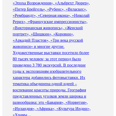
«Эпоха Возрождения», «Альбрехт Дюрер»,
«Питер Брейгель», «Рубенс», «Веласкес»,
«Рембрандт», «Северная икона», «Николай
Рерих», «Французские импрессионисты»,
«Викторианская живопись», «Женский
портрет», «Шишкин», «Коровин»,
«Аркадий Пластов», «Три века русской
живописи» и многие другие.
Художественные выставки посетило более
80 тысяч человек; за этот период было
проведено 3 780 экскурсий. В последние
годы к экспозициям изобразительного
характера добавились фотовыставки. Их
тематика объединена одной идеей –
воспевание красоты природы. География
представленных уголков земли широка и
разнообразна: это «Бавария», «Норвегия»,
«Ирландия», «Африка», «Культура Индии»,
«Храмы…