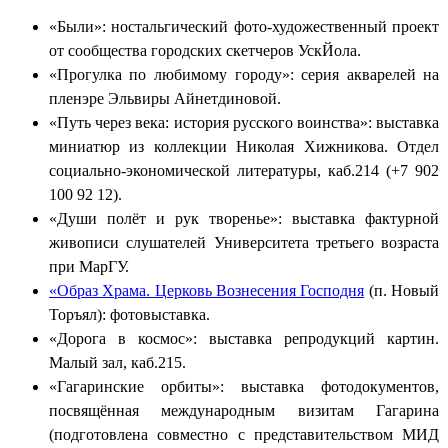
«Были»: ностальгический фото-художественный проект
от сообщества городских скетчеров УскЙола.
«Прогулка по любимому городу»: серия акварелей на
пленэре Эльвиры Айнетдиновой.
«Путь через века: история русского воинства»: выставка
миниатюр из коллекции Николая Хижникова. Отдел
социально-экономической литературы, каб.214 (+7 902
100 92 12).
«Души полёт и рук творенье»: выставка фактурной
живописи слушателей Университета третьего возраста
при МарГУ.
«Образ Храма. Церковь Вознесения Господня
(п. Новый
Торъял): фотовыставка.
«Дорога в космос»: выставка репродукций картин.
Малый зал, каб.215.
«Гагаринские орбиты»: выставка фотодокументов,
посвящённая международным визитам Гагарина
(подготовлена совместно с представительством МИД