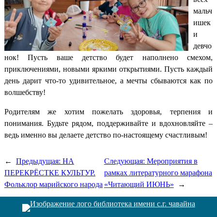
мальч
ишек
и
девчо
нок! Пусть ваше детство будет наполнено смехом,
приключениями, новыми яркими открытиями. Пусть каждый
день дарит что-то удивительное, а мечты сбываются как по
волшебству!
Родителям же хотим пожелать здоровья, терпения и
понимания. Будьте рядом, поддерживайте и вдохновляйте –
ведь именно вы делаете детство по-настоящему счастливым!
←
Предыдущая:
НА
Следующая:
Мероприятия в
ПЕРЕКРЁСТКЕ КУЛЬТУР.
рамках литературного марафона
Фольклор марийского народа
«Читающий ИЮНЬ»
→