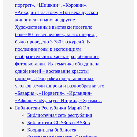
портрет», «Шишкин», «Коровин»,
«Аркадий Пластов», «Три века русской
живописи» и многие другие.
Художественные выставки посетило
более 80 тысяч человек; за этот период
было проведено 3 780 экскурсий. В
последние годы к экспозициям
изобразительного характера добавились
фотовыставки. Их тематика объединена
одной идеей – воспевание красоты
природы. География представленных
уголков земли широка и разнообразна: это
«Бавария», «Норвегия», «Ирландия»,
«Африка», «Культура Индии», «Храмы…
Библиотеки Республики Марий Эл
Библиотечная сеть республики
Библиотеки ССУЗов и ВУЗов
Координаты библиотек