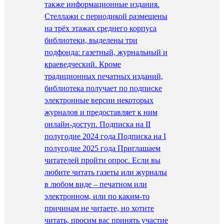
также информационные издания.
Стеллажи с периодикой размещены
на трёх этажах среднего корпуса
библиотеки, выделены три
подфонда: газетный, журнальный и
краеведческий. Кроме
традиционных печатных изданий,
библиотека получает по подписке
электронные версии некоторых
журналов и предоставляет к ним
онлайн-доступ. Подписка на II
полугодие 2024 года Подписка на I
полугодие 2025 года Приглашаем
читателей пройти опрос. Если вы
любите читать газеты или журналы
в любом виде – печатном или
электронном, или по каким-то
причинам не читаете, но хотите
читать, просим вас принять участие