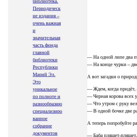
библиотека.
Периодическ
ие издания –
очень важная
и
значительная
часть фонда
главной
— На одной липе два п
библиотеки
— На конце чурки – дв
Республики
Марий Эл.
А вот загадки о приро
Это
— Ждем, когда придёт, 
уникальное
— Черная корова всех у
по полноте и
— Что утром с руку вел
разнообразию
— В одной бочке две р
специализиро
ванное
А теперь попробуйте ра
собрание
документов
— Баба пляшет-пляшет, 