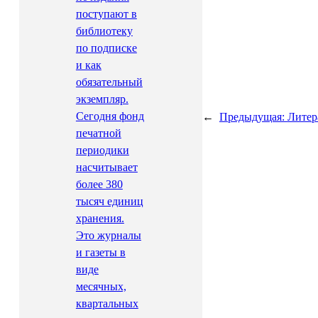
поступают в
библиотеку
по подписке
и как
обязательный
экземпляр.
Сегодня фонд
←
Предыдущая:
Литер
печатной
периодики
насчитывает
более 380
тысяч единиц
хранения.
Это журналы
и газеты в
виде
месячных,
квартальных