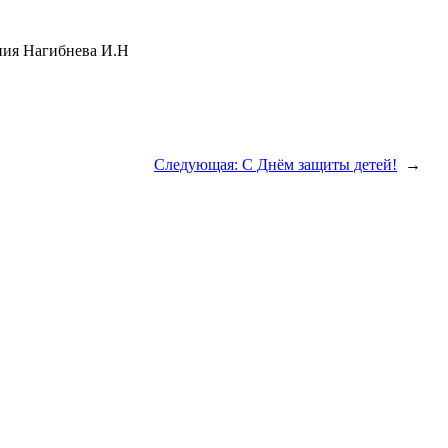
ния Нагибнева И.Н
Следующая:
С Днём защиты детей!
→