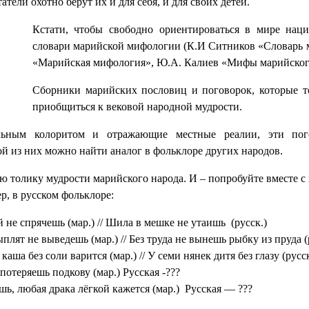
тели охотно берут их и для себя, и для своих детей.
Кстати, чтобы свободно ориентироваться в мире нац
словари марийской мифологии (К.И Ситников «Словарь м
«Марийская мифология», Ю.А. Калиев «Мифы марийско
Сборники марийских пословиц и поговорок, которые т
приобщиться к вековой народной мудрости.
льным колоритом и отражающие местные реалии, эти по
й из них можно найти аналог в фольклоре других народов.
ю толику мудрости марийского народа. И – попробуйте вместе с
р, в русском фольклоре:
 не спрячешь (мар.) // Шила в мешке не утаишь (русск.)
лят не выведешь (мар.) // Без труда не вынешь рыбку из пруда (
аша без соли варится (мар.) // У семи нянек дитя без глазу (русск
отеряешь подкову (мар.) Русская -???
ь, любая драка лёгкой кажется (мар.) Русская — ???