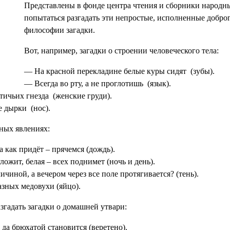
Представлены в фонде центра чтения и сборники народн
попытаться разгадать эти непростые, исполненные доброг
философии загадки.
Вот, например, загадки о строении человеческого тела:
— На красной перекладине белые куры сидят (зубы).
— Всегда во рту, а не проглотишь (язык).
тичьих гнезда (женские груди).
е дырки (нос).
дных явлениях:
а как придёт – прячемся (дождь).
ложит, белая – всех поднимет (ночь и день).
ичиной, а вечером через все поле протягивается? (тень).
азных медовухи (яйцо).
згадать загадки о домашней утвари:
да брюхатой становится (веретено).