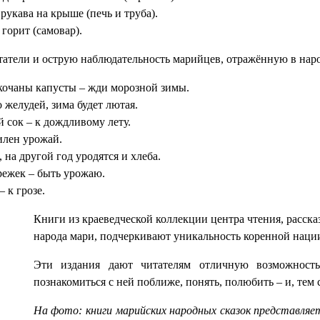
 рукава на крыше (печь и труба).
горит (самовар).
итатели и острую наблюдательность марийцев, отражённую в нар
кочаны капусты – жди морозной зимы.
 желудей, зима будет лютая.
сок – к дождливому лету.
илен урожай.
 на другой год уродятся и хлеба.
режек – быть урожаю.
 к грозе.
Книги из краеведческой коллекции центра чтения, расск
народа мари, подчеркивают уникальность коренной наци
Эти издания дают читателям отличную возможность
познакомиться с ней поближе, понять, полюбить – и, тем
На фото: книги марийских народных сказок представляе