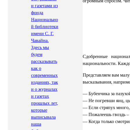
огромным спросом. Чита
и газетами из
фонда
Национально
й библиотеки
имени С. Г.
Чавайна.
Здесь мы
будем
Сдобренные национа
рассказывать
национальности. Каждо
как о
Представляем вам малу
современных
высказывания, наприме
изданиях, так
и о журналах
— Бубенчика за пазухой
и газетах
— Не погревши яиц, цып
прошлых лет,
— Если стряпух много, к
которые
— Пожалеешь гвоздь – п
выписывала
— Когда только смотриш
наша