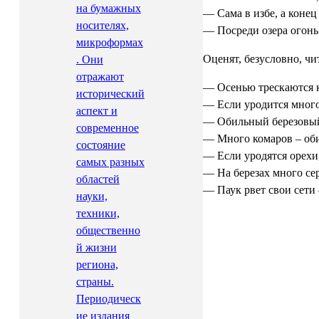
на бумажных
— Сама в избе, а конец
носителях,
— Посреди озера огонь 
микроформах
Оценят, безусловно, ч
. Они
отражают
— Осенью трескаются 
исторический
— Если уродится много
аспект и
— Обильный березовый 
современное
— Много комаров – об
состояние
— Если уродятся орехи,
самых разных
— На березах много се
областей
— Паук рвет свои сети –
науки,
техники,
общественно
й жизни
региона,
страны.
Периодическ
ие издания