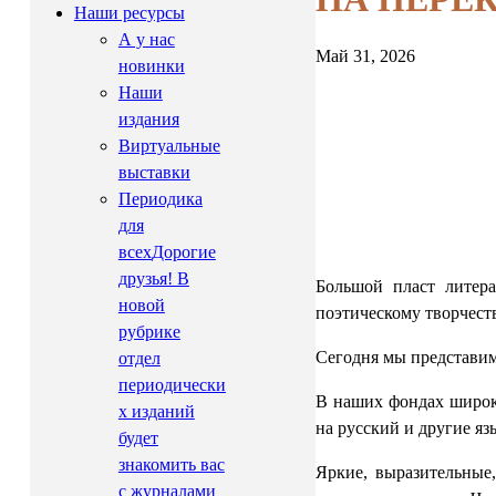
Наши ресурсы
А у нас
Май 31, 2026
новинки
Наши
издания
Виртуальные
выставки
Периодика
для
всех
Дорогие
друзья! В
Большой пласт литер
новой
поэтическому творчеств
рубрике
Сегодня мы представим
отдел
периодически
В наших фондах широко
х изданий
на русский и другие яз
будет
знакомить вас
Яркие, выразительные
с журналами