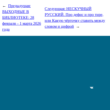
←
Предыдущая:
Следующая:
НЕСКУЧНЫЙ
ВЫХОДНЫЕ В
РУССКИЙ. Про дефис и про тире,
БИБЛИОТЕКЕ: 28
или Какую чёрточку ставить между
февраля – 1 марта 2026
словом и цифрой
→
года
ВКонтакте