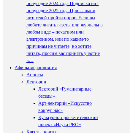
полугодие 2024 года Подписка на I
полугодие 2025 года Приглашаем
читателей пройти опрос. Если вы
любите читать газеты или журналы в
любом виде – печатном или
электронном, или по каким-то
причинам не читаете, но хотите
читать, просим вас принять участие
в…
Афиша мероприятия
Анонсы
Лектории
Лекторий «Гуманитарные
беседы»
Арт-лекторий «Искусство
вокруг нас»
Культурно-просветительский
проект «Наука PRO»
Квесты, квизы