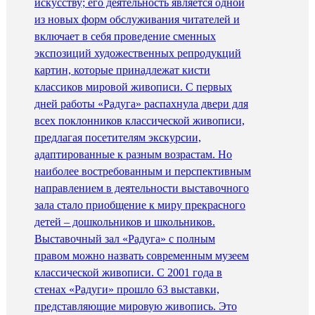
искусству; его деятельность является одной
из новых форм обслуживания читателей и
включает в себя проведение сменных
экспозиций художественных репродукций
картин, которые принадлежат кисти
классиков мировой живописи. С первых
дней работы «Радуга» распахнула двери для
всех поклонников классической живописи,
предлагая посетителям экскурсии,
адаптированные к разным возрастам. Но
наиболее востребованным и перспективным
направлением в деятельности выставочного
зала стало приобщение к миру прекрасного
детей – дошкольников и школьников.
Выставочный зал «Радуга» с полным
правом можно назвать современным музеем
классической живописи. С 2001 года в
стенах «Радуги» прошло 63 выставки,
представляющие мировую живопись. Это