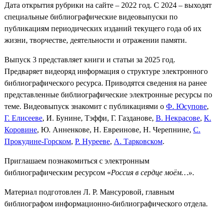
Дата открытия рубрики на сайте – 2022 год. С 2024 – выходят
специальные библиографические видеовыпуски по
публикациям периодических изданий текущего года об их
жизни, творчестве, деятельности и отражении памяти.
Выпуск 3 представляет книги и статьи за 2025 год.
Предваряет видеоряд информация о структуре электронного
библиографического ресурса. Приводятся сведения на ранее
представленные библиографические электронные ресурсы по
теме. Видеовыпуск знакомит с публикациями о
Ф. Юсупове
,
Г. Елисееве
, И. Бунине, Тэффи, Г. Газданове,
В. Некрасове
,
К.
Коровине
, Ю. Анненкове, Н. Евреинове, Н. Черепнине,
С.
Прокудине-Горском
,
Р. Нурееве
,
А. Тарковском
.
Приглашаем познакомиться с электронным
библиографическим ресурсом «
Россия в сердце моём…»
.
Материал подготовлен Л. Р. Мансуровой, главным
библиографом информационно-библиографического отдела.