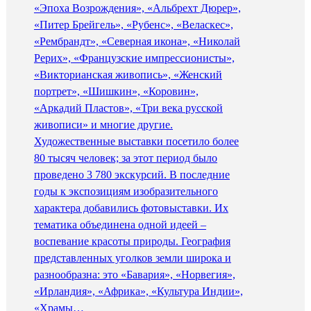
«Эпоха Возрождения», «Альбрехт Дюрер»,
«Питер Брейгель», «Рубенс», «Веласкес»,
«Рембрандт», «Северная икона», «Николай
Рерих», «Французские импрессионисты»,
«Викторианская живопись», «Женский
портрет», «Шишкин», «Коровин»,
«Аркадий Пластов», «Три века русской
живописи» и многие другие.
Художественные выставки посетило более
80 тысяч человек; за этот период было
проведено 3 780 экскурсий. В последние
годы к экспозициям изобразительного
характера добавились фотовыставки. Их
тематика объединена одной идеей –
воспевание красоты природы. География
представленных уголков земли широка и
разнообразна: это «Бавария», «Норвегия»,
«Ирландия», «Африка», «Культура Индии»,
«Храмы…