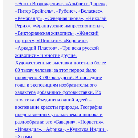
«Эпоха Возрождения», «Альбрехт Дюрер»,
«Питер Брейгель», «Рубенс», «Веласкес»,
«Рембрандт», «Северная икона», «Николай
Рерих», «Французские импрессионисты»,
«Викторианская живопись», «Женский
портрет», «Шишкин», «Коровин»,
«Аркадий Пластов», «Три века русской
живописи» и многие другие.
Художественные выставки посетило более
80 тысяч человек; за этот период было
проведено 3 780 экскурсий. В последние
годы к экспозициям изобразительного
характера добавились фотовыставки. Их
тематика объединена одной идеей –
воспевание красоты природы. География
представленных уголков земли широка и
разнообразна: это «Бавария», «Норвегия»,
«Ирландия», «Африка», «Культура Индии»,
«Храмы…