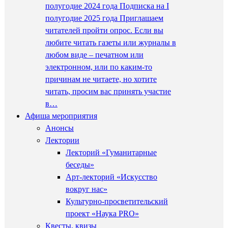
полугодие 2024 года Подписка на I
полугодие 2025 года Приглашаем
читателей пройти опрос. Если вы
любите читать газеты или журналы в
любом виде – печатном или
электронном, или по каким-то
причинам не читаете, но хотите
читать, просим вас принять участие
в…
Афиша мероприятия
Анонсы
Лектории
Лекторий «Гуманитарные
беседы»
Арт-лекторий «Искусство
вокруг нас»
Культурно-просветительский
проект «Наука PRO»
Квесты, квизы