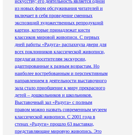
искусству; его деятельность является одной
из новых форм обслуживания читателей и
включает в себя проведение сменных
экспозиций художественных репродукций
картин, которые принадлежат кисти
классиков мировой живописи. С первых
дней работы «Радуга» распахнула двери для
всех поклонников классической живописи,
предлагая посетителям экскурсии,
адаптированные к разным возрастам. Но
наиболее востребованным и перспективным
направлением в деятельности выставочного
зала стало приобщение к миру прекрасного
детей – дошкольников и школьников.
Выставочный зал «Радуга» с полным
правом можно назвать современным музеем
классической живописи. С 2001 года в
стенах «Радуги» прошло 63 выставки,
представляющие мировую живопись. Это