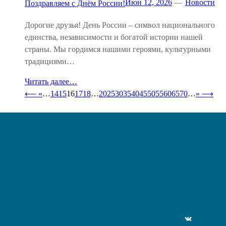
Июн 12, 2026
—
Новости
Поздравляем с Днём России!
Дорогие друзья! День России – символ национального
единства, независимости и богатой истории нашей
страны. Мы гордимся нашими героями, культурными
традициями…
Читать далее…
⟵
«
…
14
15
16
17
18
…
20
25
30
35
40
45
50
55
60
65
70
…
»
⟶
ВКонтакте