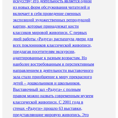
искусству; его деятельность является одной
из новых форм обслуживания читателей и
включает в себя проведение сменных
экспозиций художественных репродукций
картин, которые принадлежат кисти
классиков мировой живописи. С первых
дней работы «Радуга» распахнула двери для
всех поклонников классической живописи,
предлагая посетителям экскурсии,
адаптированные к разным возрастам. Но
наиболее востребованным и перспективным
направлением в деятельности выставочного
зала стало приобщение к миру прекрасного
детей – дошкольников и школьников.
Выставочный зал «Радуга» с полным
правом можно назвать современным музеем
классической живописи. С 2001 года в
стенах «Радуги» прошло 63 выставки,
представляющие мировую живопись. Это