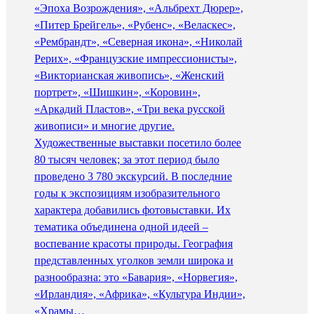
«Эпоха Возрождения», «Альбрехт Дюрер»,
«Питер Брейгель», «Рубенс», «Веласкес»,
«Рембрандт», «Северная икона», «Николай
Рерих», «Французские импрессионисты»,
«Викторианская живопись», «Женский
портрет», «Шишкин», «Коровин»,
«Аркадий Пластов», «Три века русской
живописи» и многие другие.
Художественные выставки посетило более
80 тысяч человек; за этот период было
проведено 3 780 экскурсий. В последние
годы к экспозициям изобразительного
характера добавились фотовыставки. Их
тематика объединена одной идеей –
воспевание красоты природы. География
представленных уголков земли широка и
разнообразна: это «Бавария», «Норвегия»,
«Ирландия», «Африка», «Культура Индии»,
«Храмы…