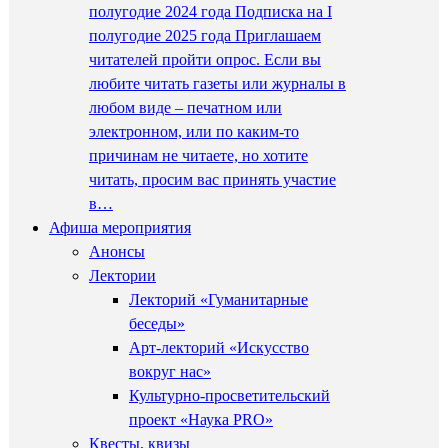
полугодие 2024 года Подписка на I
полугодие 2025 года Приглашаем
читателей пройти опрос. Если вы
любите читать газеты или журналы в
любом виде – печатном или
электронном, или по каким-то
причинам не читаете, но хотите
читать, просим вас принять участие
в…
Афиша мероприятия
Анонсы
Лектории
Лекторий «Гуманитарные
беседы»
Арт-лекторий «Искусство
вокруг нас»
Культурно-просветительский
проект «Наука PRO»
Квесты, квизы