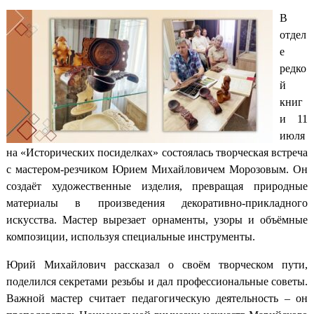
В
отдел
е
редко
й
книг
и 11
июля
на «Исторических посиделках» состоялась творческая встреча
с мастером-резчиком Юрием Михайловичем Морозовым. Он
создаёт художественные изделия, превращая природные
материалы в произведения декоративно-прикладного
искусства. Мастер вырезает орнаменты, узоры и объёмные
композиции, используя специальные инструменты.
Юрий Михайлович рассказал о своём творческом пути,
поделился секретами резьбы и дал профессиональные советы.
Важной мастер считает педагогическую деятельность – он