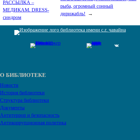
РАССЫЛКА –
рыба, огромный сонный
МЕДИКАМ. DRESS-
дирижабль!
→
синдром
ВКонтакте
О БИБЛИОТЕКЕ
Новости
История библиотеки
Структура библиотеки
Документы
Антитеррор и безопасность
Антикоррупционная политика