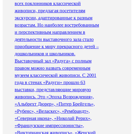
всех поклонников классической
живописи, предлагая посетителям
экскурсии, адаптированные к разным
возрастам. Но наиболее востребованным
и перспективным направлением в
деятельности выставочного зала стало
приобщение к миру прекрасного детей –
дошкольников и школьников.
Выставочный зал «Радуга» с полным
правом можно назвать современным
музеем классической живописи. С 2001
года в стенах «Радуги» прошло 63
выставки, представляющие мировую
живопись. Это «Эпоха Возрождения»,
«Альбрехт Дюрер», «Питер Брейгель»,
«Рубенс», «Веласкес», «Рембрандт»,
«Северная икона», «Николай Рерих»,
«Французские импрессионисты»,
«Викторианская живопись», «Женский