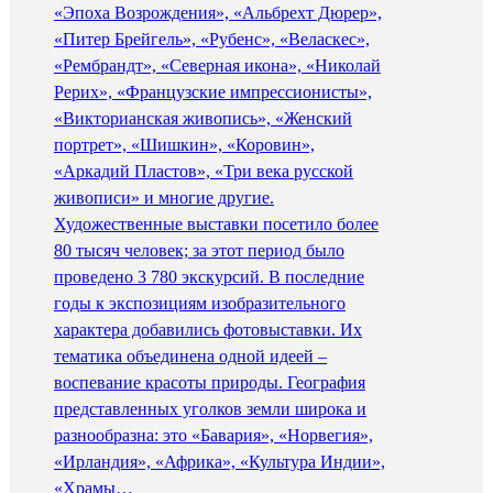
«Эпоха Возрождения», «Альбрехт Дюрер»,
«Питер Брейгель», «Рубенс», «Веласкес»,
«Рембрандт», «Северная икона», «Николай
Рерих», «Французские импрессионисты»,
«Викторианская живопись», «Женский
портрет», «Шишкин», «Коровин»,
«Аркадий Пластов», «Три века русской
живописи» и многие другие.
Художественные выставки посетило более
80 тысяч человек; за этот период было
проведено 3 780 экскурсий. В последние
годы к экспозициям изобразительного
характера добавились фотовыставки. Их
тематика объединена одной идеей –
воспевание красоты природы. География
представленных уголков земли широка и
разнообразна: это «Бавария», «Норвегия»,
«Ирландия», «Африка», «Культура Индии»,
«Храмы…