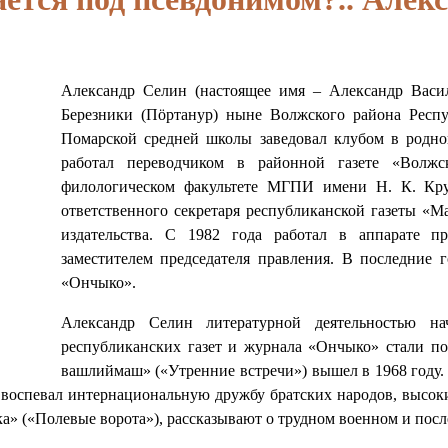
Александр Селин (настоящее имя – Александр Васил
Березники (Пӧртанур) ныне Волжского района Респ
Помарской средней школы заведовал клубом в родно
работал переводчиком в районной газете «Волжс
филологическом факультете МГПИ имени Н. К. Круп
ответственного секретаря республиканской газеты «
издательства. С 1982 года работал в аппарате п
заместителем председателя правления. В последние 
«Ончыко».
Александр Селин литературной деятельностью на
республиканских газет и журнала «Ончыко» стали по
вашлиймаш» («Утренние встречи») вышел в 1968 году.
воспевал интернациональную дружбу братских народов, высоки
ка» («Полевые ворота»), рассказывают о трудном военном и посл