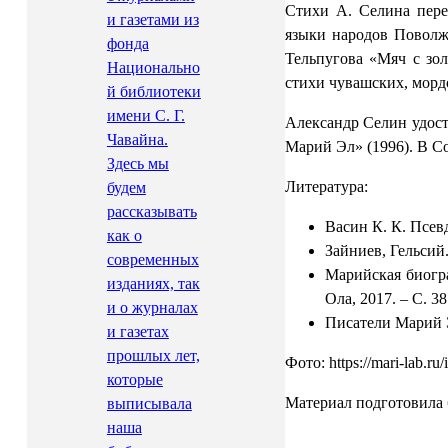
Стихи А. Селина пере
и газетами из
языки народов Поволжь
фонда
Тельпугова «Мяч с зол
Национально
стихи чувашских, мордо
й библиотеки
имени С. Г.
Александр Селин удост
Чавайна.
Марий Эл» (1996). В С
Здесь мы
Литература:
будем
рассказывать
Васин К. К. Псев
как о
Зайниев, Гельсий
современных
Марийская биогра
изданиях, так
Ола, 2017. – С. 3
и о журналах
Писатели Марий Э
и газетах
прошлых лет,
Фото: https://mari-lab.
которые
Материал подготовила 
выписывала
наша