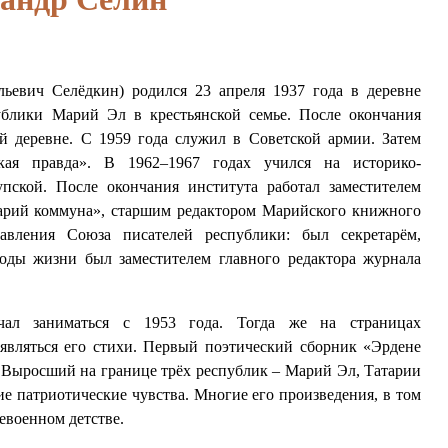
ьевич Селёдкин) родился 23 апреля 1937 года в деревне
ублики Марий Эл в крестьянской семье. После окончания
й деревне. С 1959 года служил в Советской армии. Затем
кая правда». В 1962–1967 годах учился на историко-
ской. После окончания института работал заместителем
Марий коммуна», старшим редактором Марийского книжного
равления Союза писателей республики: был секретарём,
годы жизни был заместителем главного редактора журнала
чал заниматься с 1953 года. Тогда же на страницах
являться его стихи. Первый поэтический сборник «Эрдене
 Выросший на границе трёх республик – Марий Эл, Татарии
е патриотические чувства. Многие его произведения, в том
евоенном детстве.