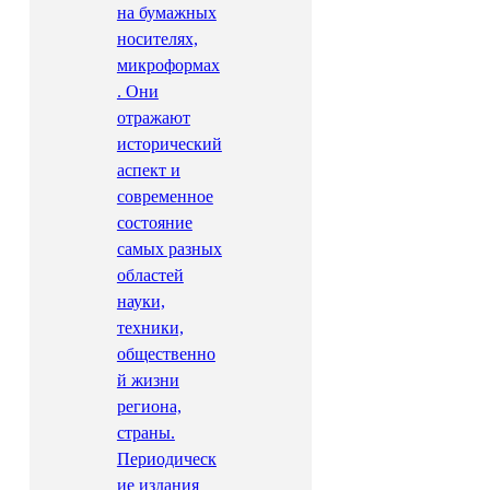
на бумажных
носителях,
микроформах
. Они
отражают
исторический
аспект и
современное
состояние
самых разных
областей
науки,
техники,
общественно
й жизни
региона,
страны.
Периодическ
ие издания