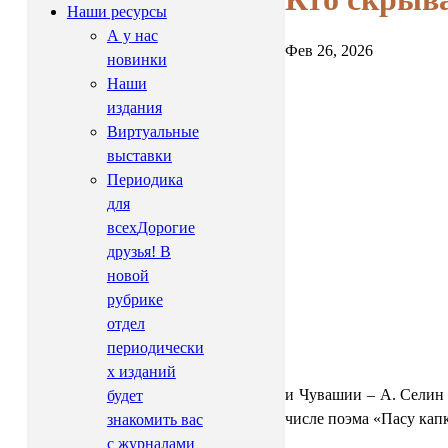
Наши ресурсы
А у нас
Фев 26, 2026
новинки
Наши
издания
Виртуальные
выставки
Периодика
для
всех
Дорогие
друзья! В
новой
рубрике
отдел
периодически
х изданий
и Чувашии – А. Селин 
будет
числе поэма «Пасу кап
знакомить вас
с журналами