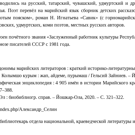
водились на русский, татарский, чувашский, удмуртский и др
я. Поэт перевёл на марийский язык сборник детских рассказ
отым пояском», роман Н. Игнатьева «Савик» (с горномарийск
вских, удмуртских, коми поэтов, местных русских авторов.
оен почётного звания «Заслуженный работник культуры Респу
оюзе писателей СССР с 1981 года.
донимы марийских литераторов : краткий историко-литературный 
. Колымшо курым : жап, айдеме, пурымаш / Гельсий Зайниев. – Й
фическая энциклопедия : 4 905 имён в истории Марийского кра
87–388.
л : биобиблиогр. справ. – Йошкар-Ола, 2020. – С. 321–322.
ru/index.php/Александр_Селин
библиотекарь отдела национальной, краеведческой литературы 