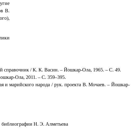
угие
ов В.
ого),
блики
справочник / К. К. Васин. – Йошкар-Ола, 1965. – С. 49.
ошкар-Ола, 2011. – С. 359–395.
я и марийского народа / рук. проекта В. Мочаев. – Йошкар-
и библиографии Н. Э. Алметьева