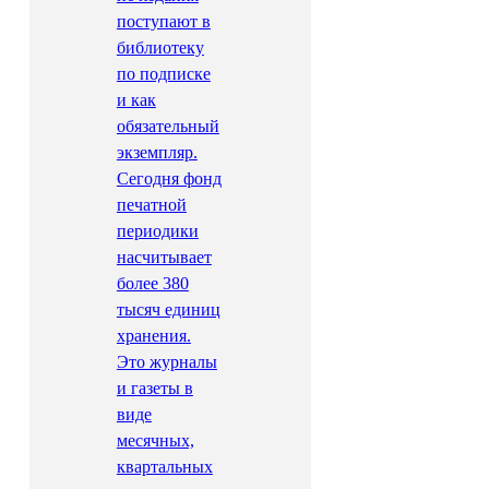
поступают в
библиотеку
по подписке
и как
обязательный
экземпляр.
Сегодня фонд
печатной
периодики
насчитывает
более 380
тысяч единиц
хранения.
Это журналы
и газеты в
виде
месячных,
квартальных