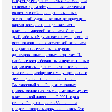
искусству; его деятельность является одной
из новых форм обслуживания читателей и
включает в себя проведение сменных
экспозиций художественных репродукций
картин, которые принадлежат кисти
классиков мировой живописи. С первых
дней работы «Радуга» распахнула двери для
всех поклонников классической живописи,
предлагая посетителям экскурсии,
адаптированные к разным возрастам. Но
наиболее востребованным и перспективным
направлением в деятельности выставочного
зала стало приобщение к миру прекрасного
детей – дошкольников и школьников.
Выставочный зал «Радуга» с полным
правом можно назвать современным музеем
классической живописи. С 2001 года в
стенах «Радуги» прошло 63 выставки,
представляющие мировую живопись. Это