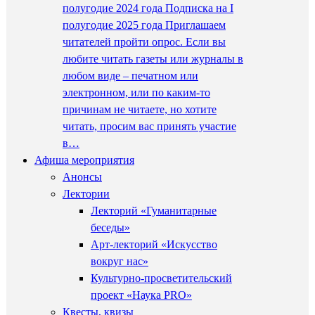
полугодие 2024 года Подписка на I
полугодие 2025 года Приглашаем
читателей пройти опрос. Если вы
любите читать газеты или журналы в
любом виде – печатном или
электронном, или по каким-то
причинам не читаете, но хотите
читать, просим вас принять участие
в…
Афиша мероприятия
Анонсы
Лектории
Лекторий «Гуманитарные
беседы»
Арт-лекторий «Искусство
вокруг нас»
Культурно-просветительский
проект «Наука PRO»
Квесты, квизы