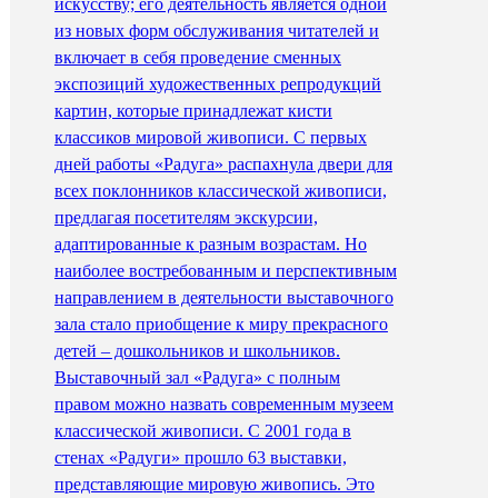
искусству; его деятельность является одной
из новых форм обслуживания читателей и
включает в себя проведение сменных
экспозиций художественных репродукций
картин, которые принадлежат кисти
классиков мировой живописи. С первых
дней работы «Радуга» распахнула двери для
всех поклонников классической живописи,
предлагая посетителям экскурсии,
адаптированные к разным возрастам. Но
наиболее востребованным и перспективным
направлением в деятельности выставочного
зала стало приобщение к миру прекрасного
детей – дошкольников и школьников.
Выставочный зал «Радуга» с полным
правом можно назвать современным музеем
классической живописи. С 2001 года в
стенах «Радуги» прошло 63 выставки,
представляющие мировую живопись. Это