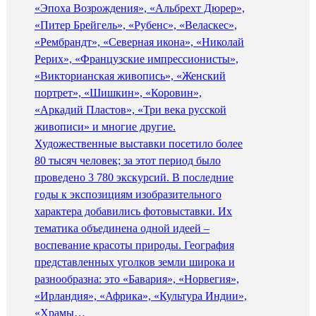
«Эпоха Возрождения», «Альбрехт Дюрер»,
«Питер Брейгель», «Рубенс», «Веласкес»,
«Рембрандт», «Северная икона», «Николай
Рерих», «Французские импрессионисты»,
«Викторианская живопись», «Женский
портрет», «Шишкин», «Коровин»,
«Аркадий Пластов», «Три века русской
живописи» и многие другие.
Художественные выставки посетило более
80 тысяч человек; за этот период было
проведено 3 780 экскурсий. В последние
годы к экспозициям изобразительного
характера добавились фотовыставки. Их
тематика объединена одной идеей –
воспевание красоты природы. География
представленных уголков земли широка и
разнообразна: это «Бавария», «Норвегия»,
«Ирландия», «Африка», «Культура Индии»,
«Храмы…