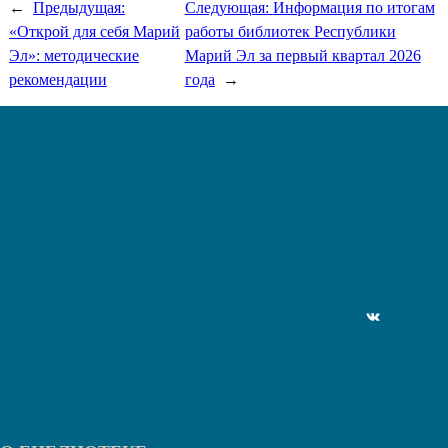
←
Предыдущая:
Следующая:
Информация по итогам
«Открой для себя Марий
работы библиотек Республики
Эл»: методические
Марий Эл за первый квартал 2026
рекомендации
года
→
ВКонтакте