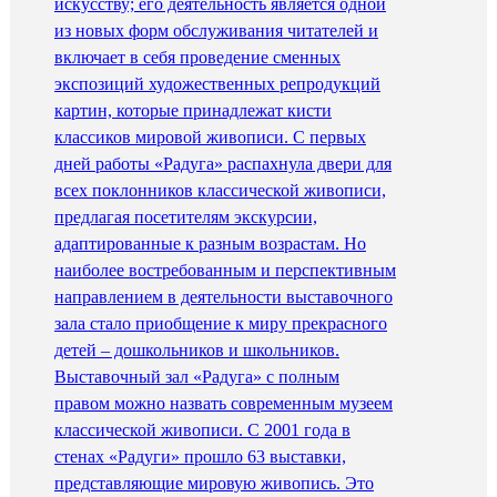
искусству; его деятельность является одной
из новых форм обслуживания читателей и
включает в себя проведение сменных
экспозиций художественных репродукций
картин, которые принадлежат кисти
классиков мировой живописи. С первых
дней работы «Радуга» распахнула двери для
всех поклонников классической живописи,
предлагая посетителям экскурсии,
адаптированные к разным возрастам. Но
наиболее востребованным и перспективным
направлением в деятельности выставочного
зала стало приобщение к миру прекрасного
детей – дошкольников и школьников.
Выставочный зал «Радуга» с полным
правом можно назвать современным музеем
классической живописи. С 2001 года в
стенах «Радуги» прошло 63 выставки,
представляющие мировую живопись. Это