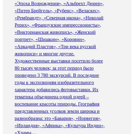
«Эпоха Возрождения», «Альбрехт Дюрер»,
«Питер Брейгель», «Рубенс», «Веласкес»,
«Рембрандт», «Северная икона», «Николай
Рерих», «Французские импрессионисты»,
«Викторианская живопись», «Женский
портрет», «Шишкин», «Коровин»,
«Аркадий Пластов», «Три века русской
живописи» и многие другие.
Художественные выставки посетило более
80 тысяч человек; за этот период было
проведено 3 780 экскурсий. В последние
годы к экспозициям изобразительного
характера добавились фотовыставки. Их
тематика объединена одной идеей –
воспевание красоты природы. География
представленных уголков земли широка и
разнообразна: это «Бавария», «Норвегия»,
«Ирландия», «Африка», «Культура Индии»,
«Храмы…