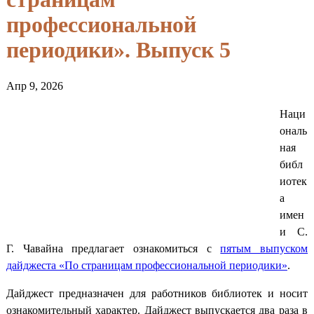
профессиональной
периодики». Выпуск 5
Апр 9, 2026
Наци
ональ
ная
библ
иотек
а
имен
и С.
Г. Чавайна предлагает ознакомиться с
пятым выпуском
дайджеста «По страницам профессиональной периодики»
.
Дайджест предназначен для работников библиотек и носит
ознакомительный характер. Дайджест выпускается два раза в