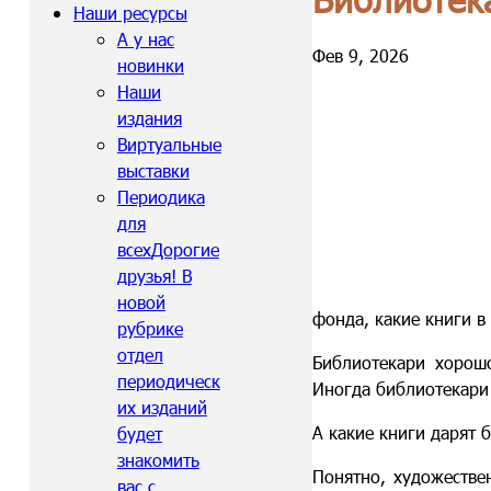
Наши ресурсы
А у нас
Фев 9, 2026
новинки
Наши
издания
Виртуальные
выставки
Периодика
для
всех
Дорогие
друзья! В
новой
фонда, какие книги в
рубрике
отдел
Библиотекари хорошо
периодическ
Иногда библиотекари 
их изданий
А какие книги дарят 
будет
знакомить
Понятно, художестве
вас с