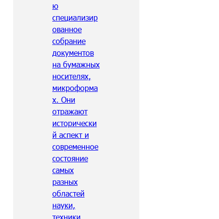
ю
специализир
ованное
собрание
документов
на бумажных
носителях,
микроформа
х. Они
отражают
исторически
й аспект и
современное
состояние
самых
разных
областей
науки,
техники,