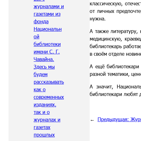
классическую, отече
журналами и
от личных предпочте
газетами из
нужна.
фонда
Национальн
А также литературу, 
ой
медицинскую, краевед
библиотеки
библиотекарь работае
имени С. Г.
в своём отделе новин
Чавайна.
А ещё библиотекари 
Здесь мы
разной тематики, цен
будем
рассказывать
А значит, Национал
как о
библиотекари любят д
современных
изданиях,
так и о
←
Предыдущая:
Жур
журналах и
газетах
прошлых