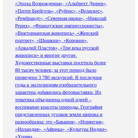
«Эпоха Возрождения», «Альбрехт Дюрер»,
«Питер Брейгель», «Рубенс», «Веласкес»,
«Рембрандт», «Северная икона», «Николай
Рерих», «Французские импрессионисты»,
«Викторианская живопись», «Женский
портрет», «Шишкин», «Коровин»,
«Аркадий Пластов», «Три века русской
живописи» и многие другие.
Художественные выставки посетило более
80 тысяч человек; за этот период было
проведено 3 780 экскурсий. В последние
годы к экспозициям изобразительного
характера добавились фотовыставки. Их
тематика объединена одной идеей –
воспевание красоты природы. География
представленных уголков земли широка и
разнообразна: это «Бавария», «Норвегия»,
«Ирландия», «Африка», «Культура Индии»,
«Храмы…