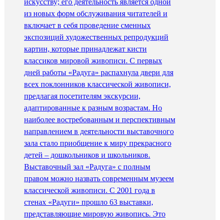
искусству; его деятельность является одной
из новых форм обслуживания читателей и
включает в себя проведение сменных
экспозиций художественных репродукций
картин, которые принадлежат кисти
классиков мировой живописи. С первых
дней работы «Радуга» распахнула двери для
всех поклонников классической живописи,
предлагая посетителям экскурсии,
адаптированные к разным возрастам. Но
наиболее востребованным и перспективным
направлением в деятельности выставочного
зала стало приобщение к миру прекрасного
детей – дошкольников и школьников.
Выставочный зал «Радуга» с полным
правом можно назвать современным музеем
классической живописи. С 2001 года в
стенах «Радуги» прошло 63 выставки,
представляющие мировую живопись. Это