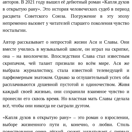
авторов. В 2021 году вышел её дебютный роман «Капля духов
в открытую рану». Это история человеческих судеб в период
расцвета Советского Союза. Погружение в эту эпоху
непременно вызовет у читателей старшего поколения чувство
ностальгии.
Автор рассказывает о непростой жизни Аси и Славы. Они
вместе учились в музыкальной школе, он играл на скрипке,
она – на виолончели. Впоследствии Слава стал известным
скрипачом, чей талант признали во всём мире. Ася же
выбрала журналистику, стала известной телеведущей и
парфюмерным знатоком. Однако за оглушительный успех оба
расплачиваются душевной пустотой и одиночеством. Живя
каждый своей жизнью, они сохранили взаимное чувство и
пронесли его сквозь время. Но властная мать Славы сделала
всё, чтобы они никогда не сыграли дуэтом.
«Капля духов в открытую рану» – это роман о взрослении,
выборе жизненного пути и, конечно, о любви. Стиль
повествования очень лёгкий, сюжет захватывает с первых