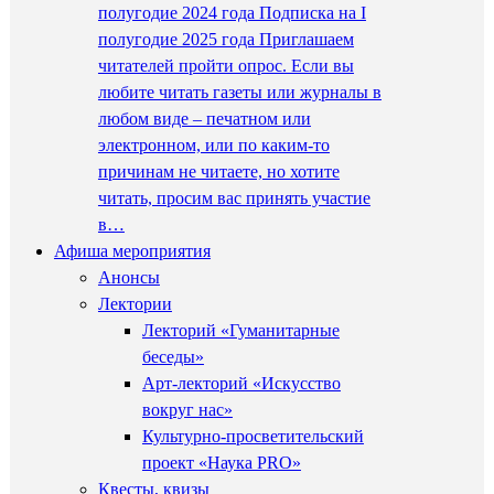
полугодие 2024 года Подписка на I
полугодие 2025 года Приглашаем
читателей пройти опрос. Если вы
любите читать газеты или журналы в
любом виде – печатном или
электронном, или по каким-то
причинам не читаете, но хотите
читать, просим вас принять участие
в…
Афиша мероприятия
Анонсы
Лектории
Лекторий «Гуманитарные
беседы»
Арт-лекторий «Искусство
вокруг нас»
Культурно-просветительский
проект «Наука PRO»
Квесты, квизы