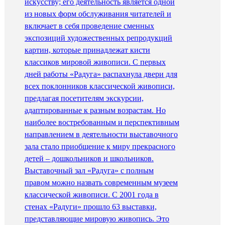
искусству; его деятельность является одной
из новых форм обслуживания читателей и
включает в себя проведение сменных
экспозиций художественных репродукций
картин, которые принадлежат кисти
классиков мировой живописи. С первых
дней работы «Радуга» распахнула двери для
всех поклонников классической живописи,
предлагая посетителям экскурсии,
адаптированные к разным возрастам. Но
наиболее востребованным и перспективным
направлением в деятельности выставочного
зала стало приобщение к миру прекрасного
детей – дошкольников и школьников.
Выставочный зал «Радуга» с полным
правом можно назвать современным музеем
классической живописи. С 2001 года в
стенах «Радуги» прошло 63 выставки,
представляющие мировую живопись. Это