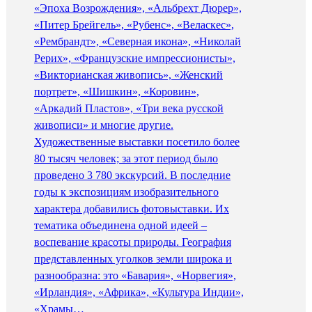
«Эпоха Возрождения», «Альбрехт Дюрер»,
«Питер Брейгель», «Рубенс», «Веласкес»,
«Рембрандт», «Северная икона», «Николай
Рерих», «Французские импрессионисты»,
«Викторианская живопись», «Женский
портрет», «Шишкин», «Коровин»,
«Аркадий Пластов», «Три века русской
живописи» и многие другие.
Художественные выставки посетило более
80 тысяч человек; за этот период было
проведено 3 780 экскурсий. В последние
годы к экспозициям изобразительного
характера добавились фотовыставки. Их
тематика объединена одной идеей –
воспевание красоты природы. География
представленных уголков земли широка и
разнообразна: это «Бавария», «Норвегия»,
«Ирландия», «Африка», «Культура Индии»,
«Храмы…