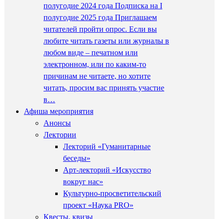
полугодие 2024 года Подписка на I
полугодие 2025 года Приглашаем
читателей пройти опрос. Если вы
любите читать газеты или журналы в
любом виде – печатном или
электронном, или по каким-то
причинам не читаете, но хотите
читать, просим вас принять участие
в…
Афиша мероприятия
Анонсы
Лектории
Лекторий «Гуманитарные
беседы»
Арт-лекторий «Искусство
вокруг нас»
Культурно-просветительский
проект «Наука PRO»
Квесты, квизы