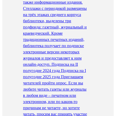
также информационные издания.
Стеллажи с периодикой размещены
на трёх этажах среднего корпуса
библиотеки, выделены три
подфонда: газетный, журнальный и
краеведческий. Кроме
традиционных печатных изданий,
библиотека получает по подписке
электронные версии некоторых
журналов и предоставляет к ним
онлайн-доступ. Подписка на II
полугодие 2024 года Подписка на I
полугодие 2025 года Приглашаем
читателей пройти опрос. Если вы
любите читать газеты или журналы
в любом виде – печатном или
электронном, или по каким-то
причинам не читаете, но хотите
читать, просим вас принять участие