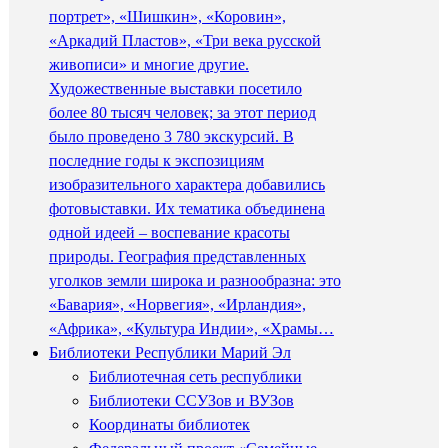
портрет», «Шишкин», «Коровин»,
«Аркадий Пластов», «Три века русской
живописи» и многие другие.
Художественные выставки посетило
более 80 тысяч человек; за этот период
было проведено 3 780 экскурсий. В
последние годы к экспозициям
изобразительного характера добавились
фотовыставки. Их тематика объединена
одной идеей – воспевание красоты
природы. География представленных
уголков земли широка и разнообразна: это
«Бавария», «Норвегия», «Ирландия»,
«Африка», «Культура Индии», «Храмы…
Библиотеки Республики Марий Эл
Библиотечная сеть республики
Библиотеки ССУЗов и ВУЗов
Координаты библиотек