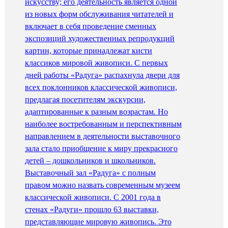
искусству; его деятельность является одной
из новых форм обслуживания читателей и
включает в себя проведение сменных
экспозиций художественных репродукций
картин, которые принадлежат кисти
классиков мировой живописи. С первых
дней работы «Радуга» распахнула двери для
всех поклонников классической живописи,
предлагая посетителям экскурсии,
адаптированные к разным возрастам. Но
наиболее востребованным и перспективным
направлением в деятельности выставочного
зала стало приобщение к миру прекрасного
детей – дошкольников и школьников.
Выставочный зал «Радуга» с полным
правом можно назвать современным музеем
классической живописи. С 2001 года в
стенах «Радуги» прошло 63 выставки,
представляющие мировую живопись. Это