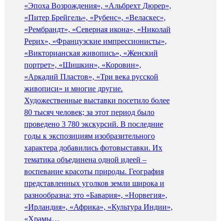
«Эпоха Возрождения», «Альбрехт Дюрер»,
«Питер Брейгель», «Рубенс», «Веласкес»,
«Рембрандт», «Северная икона», «Николай
Рерих», «Французские импрессионисты»,
«Викторианская живопись», «Женский
портрет», «Шишкин», «Коровин»,
«Аркадий Пластов», «Три века русской
живописи» и многие другие.
Художественные выставки посетило более
80 тысяч человек; за этот период было
проведено 3 780 экскурсий. В последние
годы к экспозициям изобразительного
характера добавились фотовыставки. Их
тематика объединена одной идеей –
воспевание красоты природы. География
представленных уголков земли широка и
разнообразна: это «Бавария», «Норвегия»,
«Ирландия», «Африка», «Культура Индии»,
«Храмы…