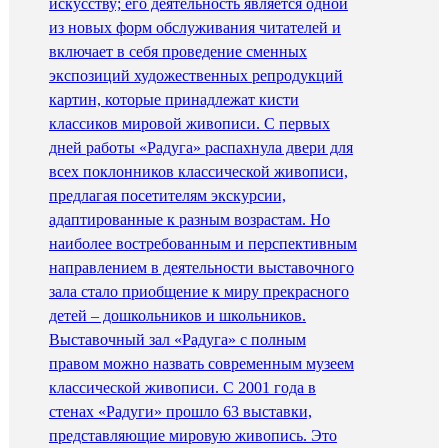
искусству; его деятельность является одной
из новых форм обслуживания читателей и
включает в себя проведение сменных
экспозиций художественных репродукций
картин, которые принадлежат кисти
классиков мировой живописи. С первых
дней работы «Радуга» распахнула двери для
всех поклонников классической живописи,
предлагая посетителям экскурсии,
адаптированные к разным возрастам. Но
наиболее востребованным и перспективным
направлением в деятельности выставочного
зала стало приобщение к миру прекрасного
детей – дошкольников и школьников.
Выставочный зал «Радуга» с полным
правом можно назвать современным музеем
классической живописи. С 2001 года в
стенах «Радуги» прошло 63 выставки,
представляющие мировую живопись. Это