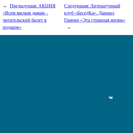
←
Предыдущая:
АКЦИЯ
Следующая:
Литературный
«Всем милым дамам –
клуб «БеседКа». Даниил
читательский билет в
Гранин «Эта странная жизнь»
подарок»
→
ВКонтакте