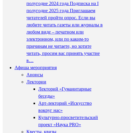
полугодие 2024 года Подписка на I
полугодие 2025 года Приглашаем
читателей пройти опрос. Если вы
любите читать газеты или журналы в
любом виде – печатном или
электронном, или по каким-то
причинам не читаете, но хотите
читать, просим вас принять участие
в…
Афиша мероприятия
Анонсы
Лектории
Лекторий «Гуманитарные
беседы»
Арт-лекторий «Искусство
вокруг нас»
Культурно-просветительский
проект «Наука PRO»
Квесты, квизы