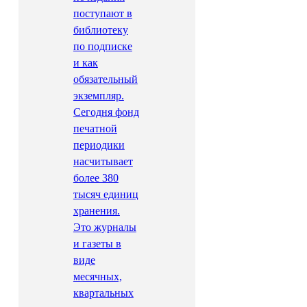
поступают в
библиотеку
по подписке
и как
обязательный
экземпляр.
Сегодня фонд
печатной
периодики
насчитывает
более 380
тысяч единиц
хранения.
Это журналы
и газеты в
виде
месячных,
квартальных