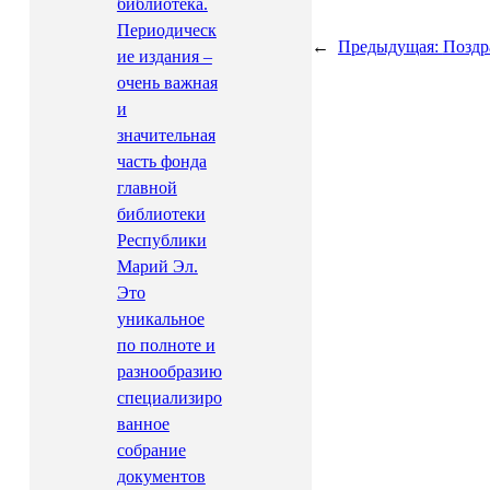
библиотека.
Периодическ
←
Предыдущая:
Поздр
ие издания –
очень важная
и
значительная
часть фонда
главной
библиотеки
Республики
Марий Эл.
Это
уникальное
по полноте и
разнообразию
специализиро
ванное
собрание
документов