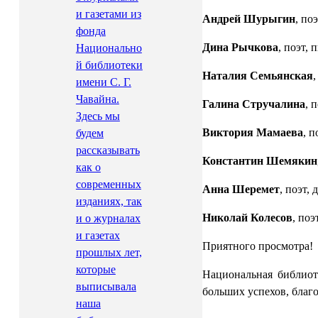
и газетами из
Андрей Шурыгин
, по
фонда
Дина Рычкова
, поэт,
Национально
й библиотеки
Наталия Семьянская
имени С. Г.
Чавайна.
Галина Стручалина
, 
Здесь мы
Виктория Мамаева
, п
будем
рассказывать
Константин Шемякин
как о
современных
Анна Шеремет
, поэт,
изданиях, так
Николай Колесов
, поэ
и о журналах
и газетах
Приятного просмотра!
прошлых лет,
которые
Национальная библиот
выписывала
больших успехов, благ
наша