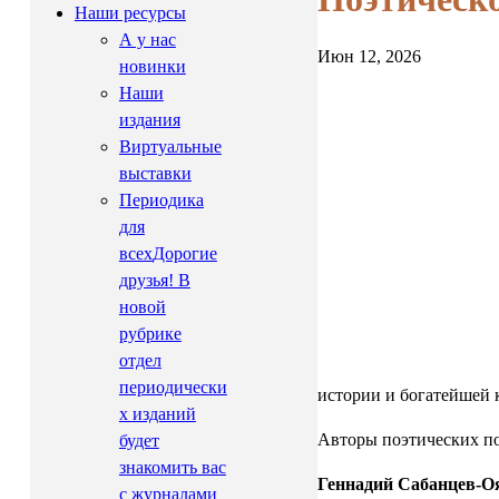
Наши ресурсы
А у нас
Июн 12, 2026
новинки
Наши
издания
Виртуальные
выставки
Периодика
для
всех
Дорогие
друзья! В
новой
рубрике
отдел
периодически
истории и богатейшей к
х изданий
Авторы поэтических п
будет
знакомить вас
Геннадий Сабанцев-О
с журналами