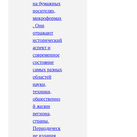
на бумажных
носителях,
микроформах
. Они
отражают
исторический
аспект и
современное
состояние
самых разных
областей
науки,
техники,
общественно
й жизни
региона,
страны.
Периодическ
ие издания