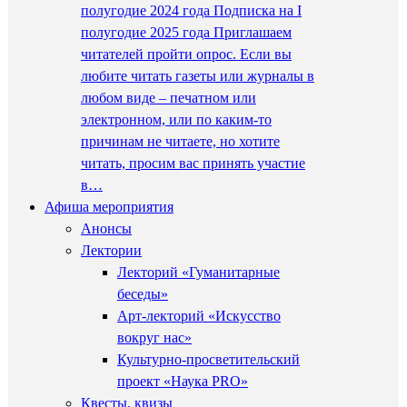
полугодие 2024 года Подписка на I
полугодие 2025 года Приглашаем
читателей пройти опрос. Если вы
любите читать газеты или журналы в
любом виде – печатном или
электронном, или по каким-то
причинам не читаете, но хотите
читать, просим вас принять участие
в…
Афиша мероприятия
Анонсы
Лектории
Лекторий «Гуманитарные
беседы»
Арт-лекторий «Искусство
вокруг нас»
Культурно-просветительский
проект «Наука PRO»
Квесты, квизы