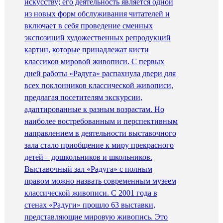
искусству; его деятельность является одной
из новых форм обслуживания читателей и
включает в себя проведение сменных
экспозиций художественных репродукций
картин, которые принадлежат кисти
классиков мировой живописи. С первых
дней работы «Радуга» распахнула двери для
всех поклонников классической живописи,
предлагая посетителям экскурсии,
адаптированные к разным возрастам. Но
наиболее востребованным и перспективным
направлением в деятельности выставочного
зала стало приобщение к миру прекрасного
детей – дошкольников и школьников.
Выставочный зал «Радуга» с полным
правом можно назвать современным музеем
классической живописи. С 2001 года в
стенах «Радуги» прошло 63 выставки,
представляющие мировую живопись. Это