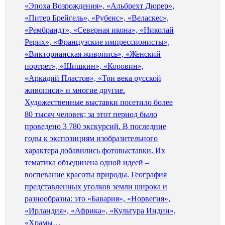
«Эпоха Возрождения», «Альбрехт Дюрер»,
«Питер Брейгель», «Рубенс», «Веласкес»,
«Рембрандт», «Северная икона», «Николай
Рерих», «Французские импрессионисты»,
«Викторианская живопись», «Женский
портрет», «Шишкин», «Коровин»,
«Аркадий Пластов», «Три века русской
живописи» и многие другие.
Художественные выставки посетило более
80 тысяч человек; за этот период было
проведено 3 780 экскурсий. В последние
годы к экспозициям изобразительного
характера добавились фотовыставки. Их
тематика объединена одной идеей –
воспевание красоты природы. География
представленных уголков земли широка и
разнообразна: это «Бавария», «Норвегия»,
«Ирландия», «Африка», «Культура Индии»,
«Храмы…