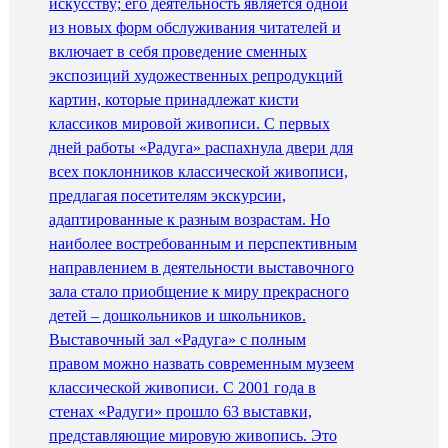
искусству; его деятельность является одной
из новых форм обслуживания читателей и
включает в себя проведение сменных
экспозиций художественных репродукций
картин, которые принадлежат кисти
классиков мировой живописи. С первых
дней работы «Радуга» распахнула двери для
всех поклонников классической живописи,
предлагая посетителям экскурсии,
адаптированные к разным возрастам. Но
наиболее востребованным и перспективным
направлением в деятельности выставочного
зала стало приобщение к миру прекрасного
детей – дошкольников и школьников.
Выставочный зал «Радуга» с полным
правом можно назвать современным музеем
классической живописи. С 2001 года в
стенах «Радуги» прошло 63 выставки,
представляющие мировую живопись. Это