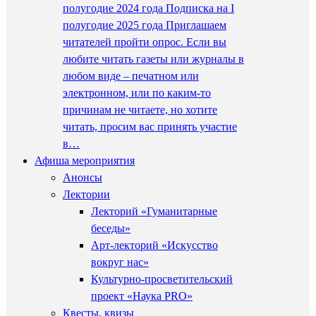
полугодие 2024 года Подписка на I
полугодие 2025 года Приглашаем
читателей пройти опрос. Если вы
любите читать газеты или журналы в
любом виде – печатном или
электронном, или по каким-то
причинам не читаете, но хотите
читать, просим вас принять участие
в…
Афиша мероприятия
Анонсы
Лектории
Лекторий «Гуманитарные
беседы»
Арт-лекторий «Искусство
вокруг нас»
Культурно-просветительский
проект «Наука PRO»
Квесты, квизы