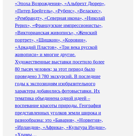
«Эпоха Возрождения», «Альбрехт Дюрер»,
«Питер Брейгель», «Рубенс», «Веласкес»,
«Рембрандт», «Северная икона», «Николай
Рерих», «Французские импрессионисты»,
«Викторианская живопись», «Женский
портрет», «Шишкин», «Коровин»,
«Аркадий Пластов», «Три века русской
живописи» и многие другие.
Художественные выставки посетило более
80 тысяч человек; за этот период было
проведено 3 780 экскурсий. В последние
годы к экспозициям изобразительного
характера добавились фотовыставки. Их
тематика объединена одной идеей –
воспевание красоты природы. География
представленных уголков земли широка и
разнообразна: это «Бавария», «Норвегия»,
«Ирландия», «Африка», «Культура Индии»,
«Храмы…