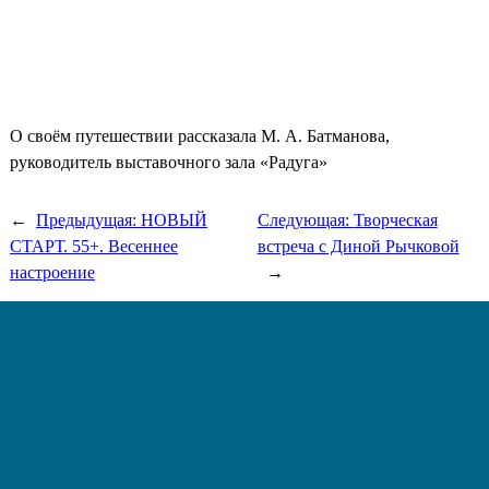
О своём путешествии рассказала М. А. Батманова,
руководитель выставочного зала «Радуга»
←
Предыдущая:
НОВЫЙ
Следующая:
Творческая
СТАРТ. 55+. Весеннее
встреча с Диной Рычковой
настроение
→