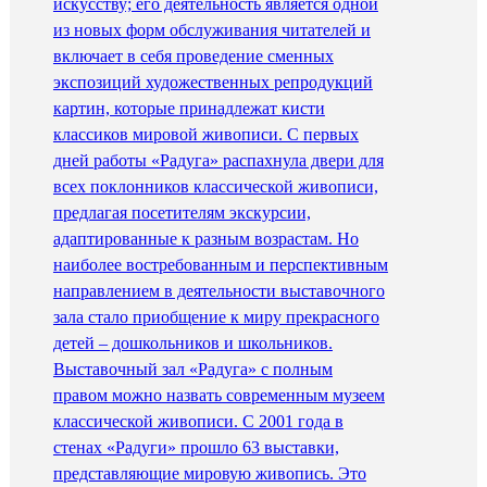
искусству; его деятельность является одной
из новых форм обслуживания читателей и
включает в себя проведение сменных
экспозиций художественных репродукций
картин, которые принадлежат кисти
классиков мировой живописи. С первых
дней работы «Радуга» распахнула двери для
всех поклонников классической живописи,
предлагая посетителям экскурсии,
адаптированные к разным возрастам. Но
наиболее востребованным и перспективным
направлением в деятельности выставочного
зала стало приобщение к миру прекрасного
детей – дошкольников и школьников.
Выставочный зал «Радуга» с полным
правом можно назвать современным музеем
классической живописи. С 2001 года в
стенах «Радуги» прошло 63 выставки,
представляющие мировую живопись. Это