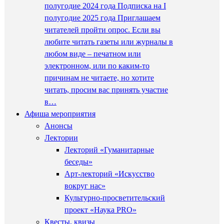
полугодие 2024 года Подписка на I
полугодие 2025 года Приглашаем
читателей пройти опрос. Если вы
любите читать газеты или журналы в
любом виде – печатном или
электронном, или по каким-то
причинам не читаете, но хотите
читать, просим вас принять участие
в…
Афиша мероприятия
Анонсы
Лектории
Лекторий «Гуманитарные
беседы»
Арт-лекторий «Искусство
вокруг нас»
Культурно-просветительский
проект «Наука PRO»
Квесты, квизы