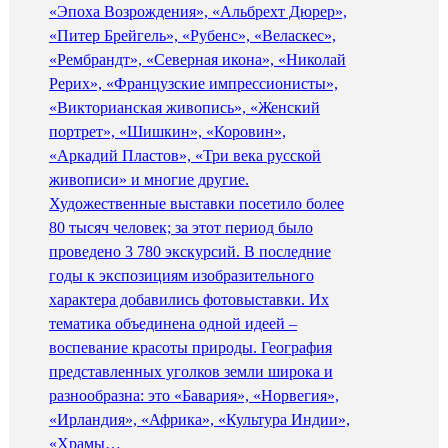
«Эпоха Возрождения», «Альбрехт Дюрер»,
«Питер Брейгель», «Рубенс», «Веласкес»,
«Рембрандт», «Северная икона», «Николай
Рерих», «Французские импрессионисты»,
«Викторианская живопись», «Женский
портрет», «Шишкин», «Коровин»,
«Аркадий Пластов», «Три века русской
живописи» и многие другие.
Художественные выставки посетило более
80 тысяч человек; за этот период было
проведено 3 780 экскурсий. В последние
годы к экспозициям изобразительного
характера добавились фотовыставки. Их
тематика объединена одной идеей –
воспевание красоты природы. География
представленных уголков земли широка и
разнообразна: это «Бавария», «Норвегия»,
«Ирландия», «Африка», «Культура Индии»,
«Храмы…