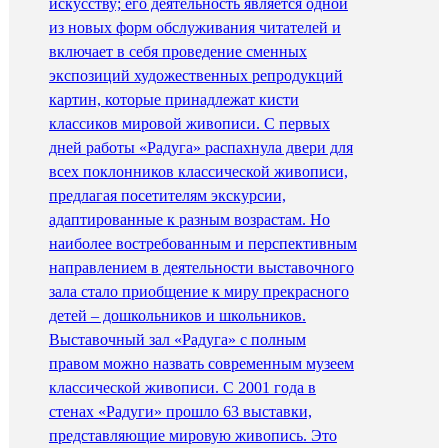
искусству; его деятельность является одной
из новых форм обслуживания читателей и
включает в себя проведение сменных
экспозиций художественных репродукций
картин, которые принадлежат кисти
классиков мировой живописи. С первых
дней работы «Радуга» распахнула двери для
всех поклонников классической живописи,
предлагая посетителям экскурсии,
адаптированные к разным возрастам. Но
наиболее востребованным и перспективным
направлением в деятельности выставочного
зала стало приобщение к миру прекрасного
детей – дошкольников и школьников.
Выставочный зал «Радуга» с полным
правом можно назвать современным музеем
классической живописи. С 2001 года в
стенах «Радуги» прошло 63 выставки,
представляющие мировую живопись. Это