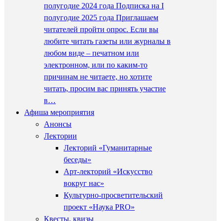
полугодие 2024 года Подписка на I
полугодие 2025 года Приглашаем
читателей пройти опрос. Если вы
любите читать газеты или журналы в
любом виде – печатном или
электронном, или по каким-то
причинам не читаете, но хотите
читать, просим вас принять участие
в…
Афиша мероприятия
Анонсы
Лектории
Лекторий «Гуманитарные
беседы»
Арт-лекторий «Искусство
вокруг нас»
Культурно-просветительский
проект «Наука PRO»
Квесты, квизы