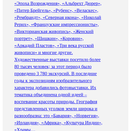
«Эпоха Возрождения», «Альбрехт Дюрер»,
«Питер Брейгель», «Рубенс», «Веласкес»,
«Рембрандт», «Северная икона», «Николай
Рерих», «Французские импрессионисты»,
«Викторианская живопись», «Женский
портрет», «Шишкин», «Коровин»,
«Аркадий Пластов», «Три века русской
живописи» и многие другие.
Художественные выставки посетило более
80 тысяч человек; за этот период было
проведено 3 780 экскурсий. В последние
годы к экспозициям изобразительного
характера добавились фотовыставки. Их
тематика объединена одной идеей –
воспевание красоты природы. География
представленных уголков земли широка и
разнообразна: это «Бавария», «Норвегия»,
«Ирландия», «Африка», «Культура Индии»,
«Храмы…