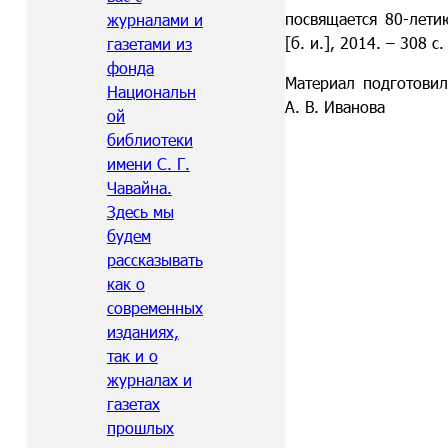
посвящается 80-лети
журналами и
[б. и.], 2014. – 308 с.
газетами из
фонда
Материал подготовил
Национальн
А. В. Иванова
ой
библиотеки
имени С. Г.
Чавайна.
Здесь мы
будем
рассказывать
как о
современных
изданиях,
так и о
журналах и
газетах
прошлых