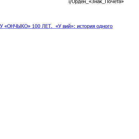
i/Орден_«Знак_Почёта»
 «ОНЧЫКО» 100 ЛЕТ. «У вий»: история одного