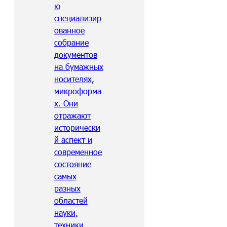
ю
специализир
ованное
собрание
документов
на бумажных
носителях,
микроформа
х. Они
отражают
исторически
й аспект и
современное
состояние
самых
разных
областей
науки,
техники,