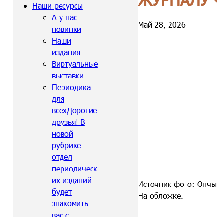
Наши ресурсы
А у нас
Май 28, 2026
новинки
Наши
издания
Виртуальные
выставки
Периодика
для
всех
Дорогие
друзья! В
новой
рубрике
отдел
периодическ
их изданий
Источник фото: Ончык
будет
На обложке.
знакомить
вас с