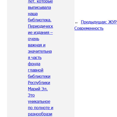
лет, которые
выписывала
наша
библиотека.
←
Предыдущая:
ЖУР
Периодическ
Современность
ие издания –
очень
важная и
значительна
я часть
фонда
главной
библиотеки
Республики
Марий Эл.
Это
уникальное
по полноте и
разнообрази