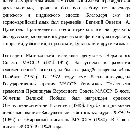
на горномарийском языке «У сем». Занимался переводческой
деятельностью, проделал большую работу по переводу
финского и индийского эпосов. Благодаря ему на
горномарийский язык был переведён «Евгений Онегин» А.
Пушкина. Произведения поэта переводились на русский,
белорусский, мордовский, удмуртский, финский, венгерский,
татарский, узбекский, киргизский, бурятский и другие языки.
Геннадий Матюковский избирался депутатом Верховного
Совета МАССР (1951–1955). За успехи в развитии
художественной литературы был награждён орденом «Знак
Почёта» (1951). В 1972 году ему была присуждена
Государственная премия МАССР. Отмечался Почётными
грамотами Президиума Верховного Совета МАССР. В честь
50-летия Великой Победы был награждён орденом
Отечественной войны II степени (1985). Ему были присвоены
почётные звания «Заслуженный работник культуры РСФСР»
(1986) и «Народный писатель МАССР» (1980). В Союзе
писателей СССР с 1949 года.