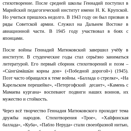
стихотворение. После средней школы Геннадий поступил в
Марийский педагогический институт имени Н. К. Крупской.
Но учиться пришлось недолго. В 1943 году он был призван в
ряды Советской армии. Служил на Дальнем Востоке в
авиационной части. В 1945 году участвовал в боях с
японцами.
После войны Геннадий Матюковский завершил учёбу в
институте. В студенческие годы стал серьёзно заниматься
литературой. Его первый сборник стихотворений и поэм –
«Сӹнгӹмӓшӹн корны дон» («Победной дорогой») (1945).
Поэт часто обращался к теме войны. «Баллада о стрелке», «На
Карельском перешейке», «Петергофский десант», «Камень с
Мамаева кургана» воспевают подвиги наших воинов, их
мужество и стойкость.
Через всё творчество Геннадия Матюковского проходит тема
дружбы народов. Стихотворения «Трое», «Хайфонская
баллада», «Куба», «Пабло Неруда» стали своеобразной нитью,