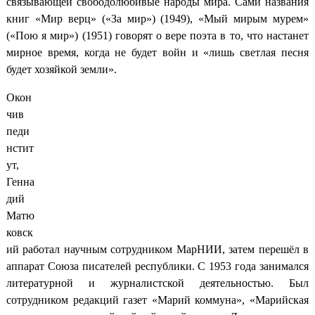
связывающей свободолюбивые народы мира. Сами названия
книг «Мир верц» («За мир») (1949), «Мый мирым мурем»
(«Пою я мир») (1951) говорят о вере поэта в то, что настанет
мирное время, когда не будет войн и «лишь светлая песня
будет хозяйкой земли».
Окон
чив
педи
нстит
ут,
Генна
дий
Матю
ковск
ий работал научным сотрудником МарНИИ, затем перешёл в
аппарат Союза писателей республики. С 1953 года занимался
литературной и журналистской деятельностью. Был
сотрудником редакций газет «Марий коммуна», «Марийская