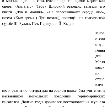
в Москве, один из создателей либретто первой марийской
оперы «Акпатыр» (1963). Широкий резонанс вызвали его
книги «Дуб и молния», «Не пересаживайте сердца мне»,
поэма «Кым эргы» («Три поэта»), посвящённая трагической
судьбе Ш. Булата, Пет. Першута и Й. Кырли.
Мног
о сил
отдал
Генна
дий
Матю
ковск
ий
стано
влен
ию и развитию литературы на родном языке, был учителем и
наставником нескольких поколений горномарийских
писателей. Долгие годы добивался восстановления журнала