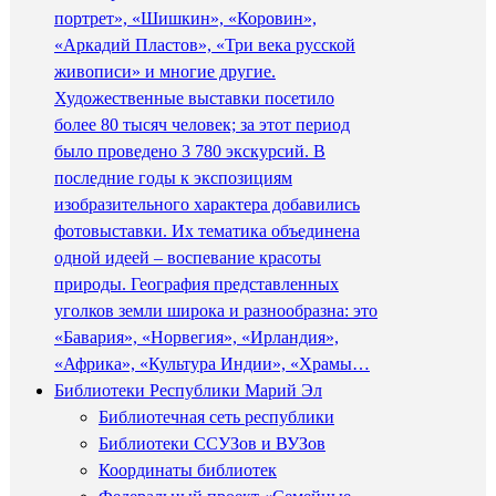
портрет», «Шишкин», «Коровин»,
«Аркадий Пластов», «Три века русской
живописи» и многие другие.
Художественные выставки посетило
более 80 тысяч человек; за этот период
было проведено 3 780 экскурсий. В
последние годы к экспозициям
изобразительного характера добавились
фотовыставки. Их тематика объединена
одной идеей – воспевание красоты
природы. География представленных
уголков земли широка и разнообразна: это
«Бавария», «Норвегия», «Ирландия»,
«Африка», «Культура Индии», «Храмы…
Библиотеки Республики Марий Эл
Библиотечная сеть республики
Библиотеки ССУЗов и ВУЗов
Координаты библиотек