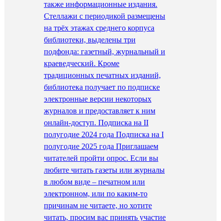
также информационные издания.
Стеллажи с периодикой размещены
на трёх этажах среднего корпуса
библиотеки, выделены три
подфонда: газетный, журнальный и
краеведческий. Кроме
традиционных печатных изданий,
библиотека получает по подписке
электронные версии некоторых
журналов и предоставляет к ним
онлайн-доступ. Подписка на II
полугодие 2024 года Подписка на I
полугодие 2025 года Приглашаем
читателей пройти опрос. Если вы
любите читать газеты или журналы
в любом виде – печатном или
электронном, или по каким-то
причинам не читаете, но хотите
читать, просим вас принять участие