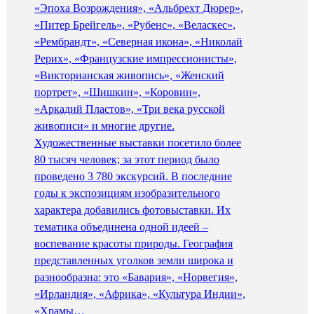
«Эпоха Возрождения», «Альбрехт Дюрер»,
«Питер Брейгель», «Рубенс», «Веласкес»,
«Рембрандт», «Северная икона», «Николай
Рерих», «Французские импрессионисты»,
«Викторианская живопись», «Женский
портрет», «Шишкин», «Коровин»,
«Аркадий Пластов», «Три века русской
живописи» и многие другие.
Художественные выставки посетило более
80 тысяч человек; за этот период было
проведено 3 780 экскурсий. В последние
годы к экспозициям изобразительного
характера добавились фотовыставки. Их
тематика объединена одной идеей –
воспевание красоты природы. География
представленных уголков земли широка и
разнообразна: это «Бавария», «Норвегия»,
«Ирландия», «Африка», «Культура Индии»,
«Храмы…