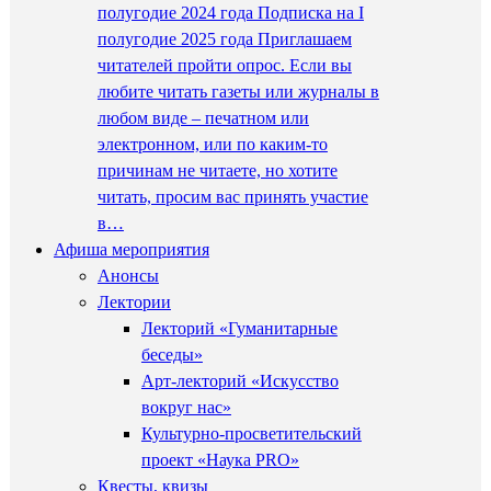
полугодие 2024 года Подписка на I
полугодие 2025 года Приглашаем
читателей пройти опрос. Если вы
любите читать газеты или журналы в
любом виде – печатном или
электронном, или по каким-то
причинам не читаете, но хотите
читать, просим вас принять участие
в…
Афиша мероприятия
Анонсы
Лектории
Лекторий «Гуманитарные
беседы»
Арт-лекторий «Искусство
вокруг нас»
Культурно-просветительский
проект «Наука PRO»
Квесты, квизы