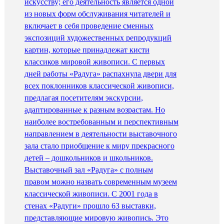
искусству; его деятельность является одной
из новых форм обслуживания читателей и
включает в себя проведение сменных
экспозиций художественных репродукций
картин, которые принадлежат кисти
классиков мировой живописи. С первых
дней работы «Радуга» распахнула двери для
всех поклонников классической живописи,
предлагая посетителям экскурсии,
адаптированные к разным возрастам. Но
наиболее востребованным и перспективным
направлением в деятельности выставочного
зала стало приобщение к миру прекрасного
детей – дошкольников и школьников.
Выставочный зал «Радуга» с полным
правом можно назвать современным музеем
классической живописи. С 2001 года в
стенах «Радуги» прошло 63 выставки,
представляющие мировую живопись. Это