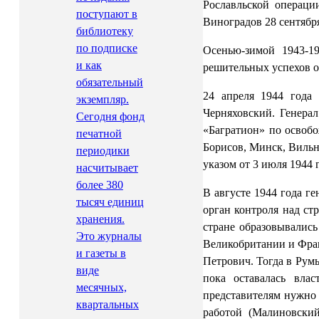
Рославльской операци
поступают в
Виноградов 28 сентябр
библиотеку
по подписке
Осенью-зимой 1943-1
и как
решительных успехов о
обязательный
24 апреля 1944 года
экземпляр.
Черняховский. Генера
Сегодня фонд
«Багратион» по освобо
печатной
Борисов, Минск, Вильн
периодики
указом от 3 июля 1944
насчитывает
более 380
В августе 1944 года г
тысяч единиц
орган контроля над ст
хранения.
стране образовывалис
Это журналы
Великобритании и Фран
и газеты в
Петрович. Тогда в Рум
виде
пока оставалась вла
месячных,
представителям нужно 
квартальных
работой (Малиновский