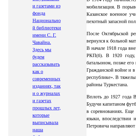
и газетами из
мобилизация. В порыве
фонда
Казанское военное уч
Национально
пехотный запасной пол
й библиотеки
После Октябрьской ре
имени С. Г.
вернулся к больной ма
Чавайна.
В начале 1918 года вн
Здесь мы
РКП(б). В 1920 году
будем
батальоном, позже его
рассказывать
Гражданской войне и в
как о
республике». В тяжелы
современных
районы Туркестана.
изданиях, так
и о журналах
Вплоть до 1927 года В
и газетах
Будучи капитаном футб
прошлых лет,
в соревнованиях. Еще
которые
языки, впоследствии и
выписывала
Петровича направляют 
наша