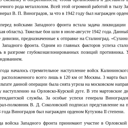
личного рода металлолом. Всей этой огромной работой в тылу З
нерал В. П. Виноградов, за что в 1942 году был награжден орде
 перед войсками Западного фронта встала задача ликвидаци
ая область). Тяжелые бои шли в июле-августе 1942 года. Данны
е дивизии, предназначенные к отправке на Сталинград. «Сухини
 Западного фронта. Одним из главных факторов успеха стало
ь в разгроме глубокоэшелонированных позиций противника. 
ндованием.
 года началось стремительное наступление войск Калининског
 расположенного всего лишь в 120 км от Москвы. 3 марта был
ультате данной операции была снята угроза на московском напр
у наступлению на Орловско-Курской дуге. В эти мартовские 
нтендантской службы. За особые успехи генерала Виноград
рал-полковник В. Д. Соколовский подписал представление на 
3 года Виноградов был награжден орденом Кутузова II степени.
да войска Западного фронта принимают участие в Орловской