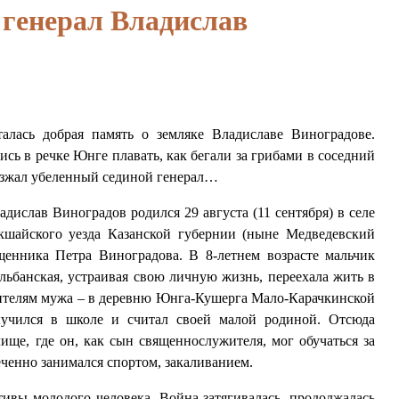
генерал Владислав
алась добрая память о земляке Владиславе Виноградове.
сь в речке Юнге плавать, как бегали за грибами в соседний
иезжал убеленный сединой генерал…
дислав Виноградов родился 29 августа (11 сентября) в селе
кшайского уезда Казанской губернии (ныне Медведевский
енника Петра Виноградова. В 8-летнем возрасте мальчик
альбанская, устраивая свою личную жизнь, переехала жить в
дителям мужа – в деревню Юнга-Кушерга Мало-Карачкинской
выучился в школе и считал своей малой родиной. Отсюда
ище, где он, как сын священнослужителя, мог обучаться за
еченно занимался спортом, закаливанием.
тивы молодого человека. Война затягивалась, продолжалась