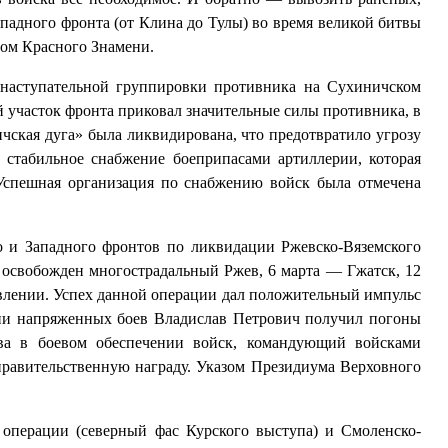
ападного фронта (от Клина до Тулы) во время великой битвы
ном Красного Знамени.
и наступательной группировки противника на Сухиничском
й участок фронта приковал значительные силы противника, в
чская дуга» была ликвидирована, что предотвратило угрозу
 стабильное снабжение боеприпасами артиллерии, которая
Успешная организация по снабжению войск была отмечена
о и Западного фронтов по ликвидации Ржевско-Вяземского
 освобожден многострадальный Ржев, 6 марта — Гжатск, 12
авлении. Успех данной операции дал положительный импульс
дни напряженных боев Владислав Петрович получил погоны
ова в боевом обеспечении войск, командующий войсками
правительственную награду. Указом Президиума Верховного
 операции (северный фас Курского выступа) и Смоленско-