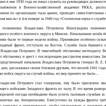
мии в мае 1930 года он начал служить на руководящих должност
набжения в Военно-хозяйственной академии РККА, распол
знания по организации тыла армии, проводит самостоятельные
ая мысль» в 4-м номере за 1940 год «Сталинская наука о службе
 полковника Владислава Петровича Виноградова назначаю
ного особого военного округа в Минске. Начальником штаба бы
ими были те первые недели войны. Принявшие особенно сильн
ападный фронт, отступали на Восток. Служба тыла бывшего ок
я Владислав Петрович. В тяжелейшей обстановке интенданту В
л обстановку и арест с последующим расстрелом комсостава Зап
средственный начальник Владислава Петровича генерал В. Е.
 дни, рассказывал своим близким друзьям, что весной 1941 год
вке войск округа на случай войны, но мер принято не было…
Владислав Петрович стал генералом, ему было присвоено зв
щего войсками Западного фронта по тылу. В это время развор
морозной погоды необходимо было успеть тыловым службам за 
конечно же, боеприпасами. Ежесуточно на нужды фронта треб
смекалку и оперативность, чтобы организовать и доставить 