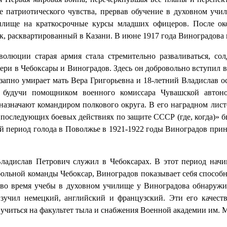
 патриотического чувства, прервав обучение в духовном учи
илище на краткосрочные курсы младших офицеров. После ок
к, расквартированный в Казани. В июне 1917 года Виноградова 
волюции старая армия стала стремительно разваливаться, с
тери в Чебоксары и Виноградов. Здесь он добровольно вступи
езапно умирает мать Вера Григорьевна и 18-летний Владислав о
, будучи помощником военного комиссара Чувашской автоно
 назначают командиром полкового округа. В его наградном лис
 последующих боевых действиях по защите СССР (где, когда)» бы
й период голода в Поволжье в 1921-1922 годы Виноградов при
ладислав Петрович служил в Чебоксарах. В этот период начин
ольной команды Чебоксар, Виноградов показывает себя способ
 во время учебы в духовном училище у Виноградова обнаружил
зучил немецкий, английский и французский. Эти его качеств
учиться на факультет тыла и снабжения Военной академии им. М