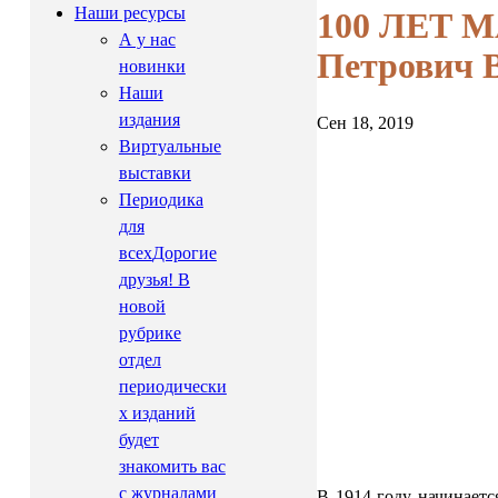
Наши ресурсы
100 ЛЕТ М
А у нас
Петрович В
новинки
Наши
издания
Сен 18, 2019
Виртуальные
выставки
Периодика
для
всех
Дорогие
друзья! В
новой
рубрике
отдел
периодически
х изданий
будет
знакомить вас
с журналами
В 1914 году начинаетс