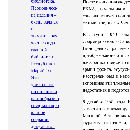
библиотека.
После окончания акаде
Периодическ
РККА, начальником с
ие издания –
совершенствует свои 
очень важная
статью в журнал «Военн
и
В августе 1940 года
значительная
сформированного Запад
часть фонда
Виноградов. Трагическ
главной
преобразованного в З
библиотеки
начальника становитс
Республики
армий фронта. Усугуби
Марий Эл.
Расстрелян был и непо
Это
вспоминая эти тяжелые
уникальное
недостатках в подгото
по полноте и
разнообразию
8 декабря 1941 года 
специализиро
заместителем командую
ванное
Москвой. В условиях 
собрание
фуражом, горючим и, 
документов
проявлять недюжинную 