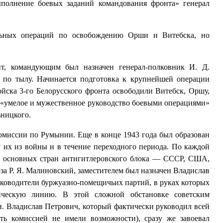
ыполнение боевых заданий командования фронта» генерал
ельных операций по освобождению Орши и Витебска, но
т, командующим был назначен генерал-полковник И. Д.
я по тылу. Начинается подготовка к крупнейшей операции
йска 3-го Белорусского фронта освободили Витебск, Оршу,
а «умелое и мужественное руководство боевыми операциями»
ьницкого.
комиссии по Румынии. Еще в конце 1943 года был образован
ду их из войны и в течение переходного периода. По каждой
ли основных стран антигитлеровского блока — СССР, США,
 Р. Я. Малиновский, заместителем был назначен Владислав
уководители буржуазно-помещичьих партий, в руках которых
тическую линию. В этой сложной обстановке советским
. Владислав Петрович, который фактически руководил всей
ь комиссией не имели возможности), сразу же завоевал