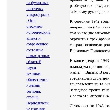
на бумажных
разбитую технику, раз
носителях,
за Москву руководил ге
микроформах
. Они
К середине 1942 года
отражают
направлении (Смоленск
исторический
том числе две танковы
аспект и
окружения трех армий
современное
сыграла основную рол
состояние
Верховным Главнокома
самых разных
В конце февраля 1943
областей
плацдарма противника,
науки,
марта — Вязьма. В рез
техники,
готовившемуся летнем
общественно
генерал-лейтенанта и
й жизни
Западного фронта гене
региона,
Совета от 9 апреля 194
страны.
Периодическ
Летом-осенью 1943 го
ие издания