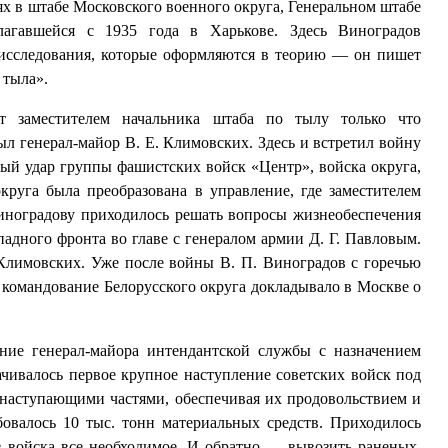
ях в штабе Московского военного округа, Генеральном штабе
агавшейся с 1935 года в Харькове. Здесь Виноградов
 исследования, которые оформляются в теорию — он пишет
 тыла».
т заместителем начальника штаба по тылу только что
л генерал-майор В. Е. Климовских. Здесь и встретил войну
ый удар группы фашистских войск «Центр», войска округа,
руга была преобразована в управление, где заместителем
иноградову приходилось решать вопросы жизнеобеспечения
адного фронта во главе с генералом армии Д. Г. Павловым.
 Климовских. Уже после войны В. П. Виноградов с горечью
а командование Белорусского округа докладывало в Москве о
ание генерал-майора интендантской службы с назначением
ачивалось первое крупное наступление советских войск под
наступающими частями, обеспечивая их продовольствием и
овалось 10 тыс. тонн материальных средств. Приходилось
в войска все необходимое. И обратно — вывозить раненых,