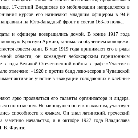
лище, 17-летний Владислав по мобилизации направляется в
ончания курсов его назначают младшим офицером в 94-й
направили на Юго-Западный фронт в состав 163-го полка.
олдаты и офицеры возвращались домой. В конце 1917 года
л в молодую Красную Армию, занимался обучением молодежи.
стается совсем один. В мае 1919 года принимают его в ряды
мной области, он командует чебоксарским гарнизонным
те в годы Великой Отечественной войны в графе «Участие в
ло отмечено: «1920 г. против банд лево-эсеров в Чувашской
нимает активное участие в эвакуации голодающих в хлебные
ают ярко проявляться его таланты организатора и лидера.
ным спортсменом. Неравнодушен он и к шахматам, участвует
ись способности к языкам. Он знал латинский, греческий
а заметило начальство, и в октябре 1927 года Владислава
. В. Фрунзе.