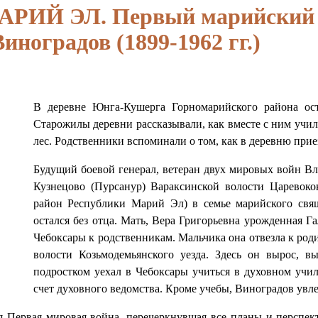
АРИЙ ЭЛ. Первый марийский 
иноградов (1899-1962 гг.)
В деревне Юнга-Кушерга Горномарийского района ост
Старожилы деревни рассказывали, как вместе с ним учили
лес. Родственники вспоминали о том, как в деревню пр
Будущий боевой генерал, ветеран двух мировых войн Вла
Кузнецово (Пурсанур) Вараксинской волости Царевоко
район Республики Марий Эл) в семье марийского свящ
остался без отца. Мать, Вера Григорьевна урожденная Г
Чебоксары к родственникам. Мальчика она отвезла к ро
волости Козьмодемьянского уезда. Здесь он вырос, 
подростком уехал в Чебоксары учиться в духовном учил
счет духовного ведомства. Кроме учебы, Виноградов увл
я Первая мировая война, перечеркнувшая все планы и перспек