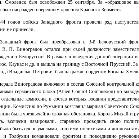
и. Смоленск был освобожден 25 сентября. За «образцовое в
я был награжден очередным орденом Красного Знамени.
944 годов войска Западного фронта провели ряд наступат
ни не принесли.
 Западный фронт был преобразован в 3-й Белорусский фрон
л В. П. Виноградов остался при своей должности заместител
ждению Белоруссии. В рамках проведения данной операции во
юс, Каунас и др. и вышла на границу с Восточной Пруссией. З
 года Владислав Петрович был награжден орденом Богдана Хмел
енерала Виноградова включают в состав Союзной контрольной 
ранами германского блока (Allied Control Commission) по выво
ь отдельные комиссии, в состав которых входили представите
ции. Комиссию по Румынии возглавил маршал Советского Союза
ынии была чрезвычайно сложная обстановка. Король Михай и р
сть, всячески лавировали, старались проводить свою поли
было быть очень умелыми, тонкими политиками и дипломатами
 и Толбухин командовали фронтом и повседневно руководит