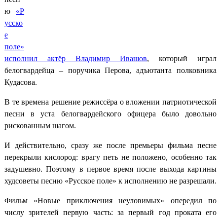
ю
«Р
усско
е
поле»
исполнил актёр
Владимир Ивашов
, который играл
белогвардейца – поручика Перова, адъютанта полковника
Кудасова.
В те времена решение режиссёра о вложении патриотической
песни в уста белогвардейского офицера было довольно
рискованным шагом.
И действительно, сразу же после премьеры фильма песне
перекрыли кислород: врагу петь не положено, особенно так
задушевно. Поэтому в первое время после выхода картины
худсоветы песню «Русское поле» к исполнению не разрешали.
Фильм «Новые приключения неуловимых» опередил по
числу зрителей первую часть: за первый год проката его