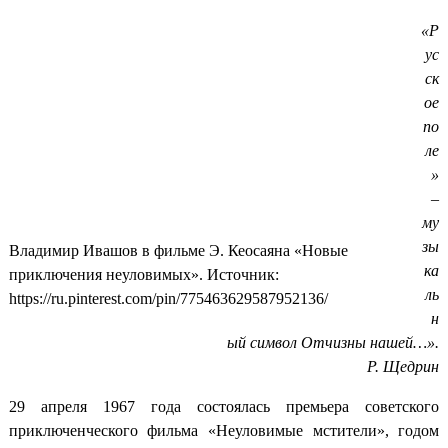
«Р
ус
ск
ое
по
ле
»
–
му
зы
Владимир Ивашов в фильме Э. Кеосаяна «Новые
ка
приключения неуловимых». Источник:
ль
https://ru.pinterest.com/pin/775463629587952136/
н
ый символ Отчизны нашей…».
Р. Щедрин
29 апреля 1967 года состоялась премьера советского
приключенческого фильма «Неуловимые мстители», годом