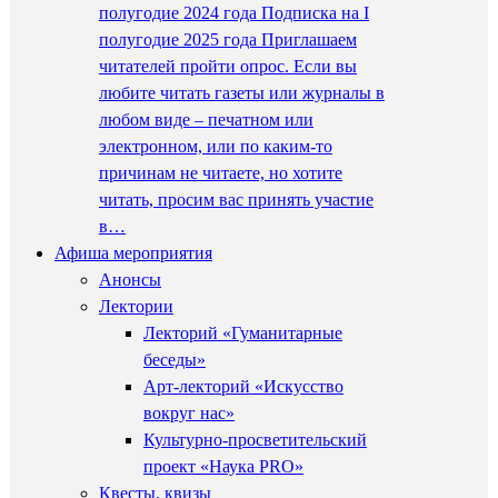
полугодие 2024 года Подписка на I
полугодие 2025 года Приглашаем
читателей пройти опрос. Если вы
любите читать газеты или журналы в
любом виде – печатном или
электронном, или по каким-то
причинам не читаете, но хотите
читать, просим вас принять участие
в…
Афиша мероприятия
Анонсы
Лектории
Лекторий «Гуманитарные
беседы»
Арт-лекторий «Искусство
вокруг нас»
Культурно-просветительский
проект «Наука PRO»
Квесты, квизы