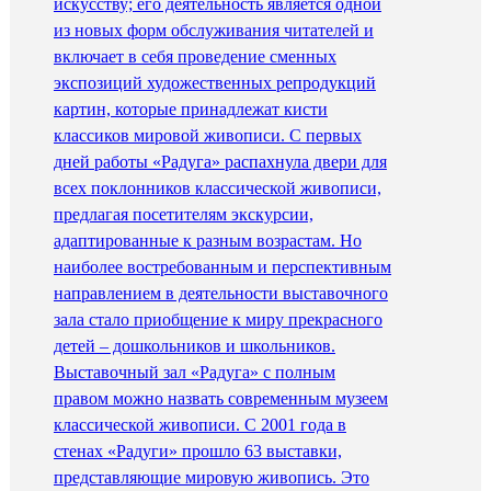
искусству; его деятельность является одной
из новых форм обслуживания читателей и
включает в себя проведение сменных
экспозиций художественных репродукций
картин, которые принадлежат кисти
классиков мировой живописи. С первых
дней работы «Радуга» распахнула двери для
всех поклонников классической живописи,
предлагая посетителям экскурсии,
адаптированные к разным возрастам. Но
наиболее востребованным и перспективным
направлением в деятельности выставочного
зала стало приобщение к миру прекрасного
детей – дошкольников и школьников.
Выставочный зал «Радуга» с полным
правом можно назвать современным музеем
классической живописи. С 2001 года в
стенах «Радуги» прошло 63 выставки,
представляющие мировую живопись. Это