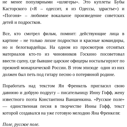
не менее популярными «шлягеры». Это куплеты Бубы
Касторского («Я – одессит, я из Одессы, здрастье») и
«Погоня» – любимое вокальное произведение советских
детей и подростков.
Все, кто смотрел фильм, помнит: действующие лица в
картине – не только лихие подростки и красные командиры,
но и белогвардейцы. На одном из просмотров отснятых
материалов кто-то из чиновников Госкино посоветовал
ввести сцену, где бывшие царские офицеры ностальгируют по
прежней монархической России. В этом эпизоде один из них
должен был петь под гитару песню о потерянной родине.
Поработать над текстом Ян Френкель пригласил свою
давнюю и добрую подругу – писательницу Инну Гофф, жену
известного поэта Константина Ваншенкина. «Русское поле»
— единственная песня в творчестве Инны Гофф, текст
которой создавался на уже готовую мелодию Яна Френкеля:
Поле, русское поле.