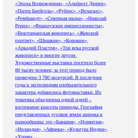
«Эпоха Возрождения», «Альбрехт Дюрер»,
«Питер Брейгель», «Рубенс», «Веласкес»,
«Рембрандт», «Северная икона», «Николай
Рерих», «Французские импрессионисты»,
«Викторианская живопись», «Женский
портрет», «Шишкин», «Коровин»,
«Аркадий Пластов», «Три века русской
живописи» и многие другие.
Художественные выставки посетило более
80 тысяч человек; за этот период было
проведено 3 780 экскурсий. В последние
годы к экспозициям изобразительного
характера добавились фотовыставки. Их
тематика объединена одной идеей –
воспевание красоты природы. География
представленных уголков земли широка и
разнообразна: это «Бавария», «Норвегия»,
«Ирландия», «Африка», «Культура Индии»,
«Храмы…