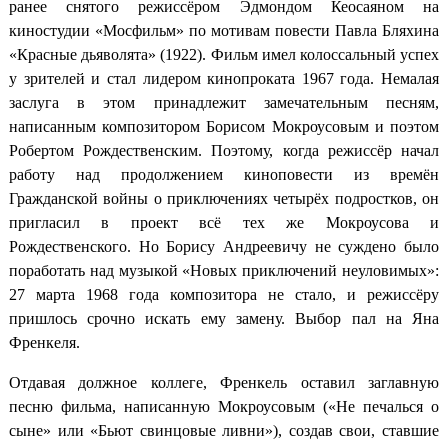
ранее снятого режиссёром Эдмондом Кеосаяном на
киностудии «Мосфильм» по мотивам повести Павла Бляхина
«Красные дьяволята» (1922). Фильм имел колоссальный успех
у зрителей и стал лидером кинопроката 1967 года. Немалая
заслуга в этом принадлежит замечательным песням,
написанным композитором Борисом Мокроусовым и поэтом
Робертом Рождественским. Поэтому, когда режиссёр начал
работу над продолжением киноповести из времён
Гражданской войны о приключениях четырёх подростков, он
пригласил в проект всё тех же Мокроусова и
Рождественского. Но Борису Андреевичу не суждено было
поработать над музыкой «Новых приключений неуловимых»:
27 марта 1968 года композитора не стало, и режиссёру
пришлось срочно искать ему замену. Выбор пал на Яна
Френкеля.
Отдавая должное коллеге, Френкель оставил заглавную
песню фильма, написанную Мокроусовым («Не печалься о
сыне» или «Бьют свинцовые ливни»), создав свои, ставшие