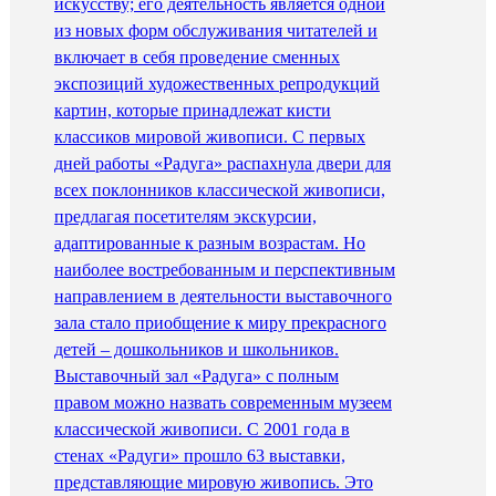
искусству; его деятельность является одной
из новых форм обслуживания читателей и
включает в себя проведение сменных
экспозиций художественных репродукций
картин, которые принадлежат кисти
классиков мировой живописи. С первых
дней работы «Радуга» распахнула двери для
всех поклонников классической живописи,
предлагая посетителям экскурсии,
адаптированные к разным возрастам. Но
наиболее востребованным и перспективным
направлением в деятельности выставочного
зала стало приобщение к миру прекрасного
детей – дошкольников и школьников.
Выставочный зал «Радуга» с полным
правом можно назвать современным музеем
классической живописи. С 2001 года в
стенах «Радуги» прошло 63 выставки,
представляющие мировую живопись. Это