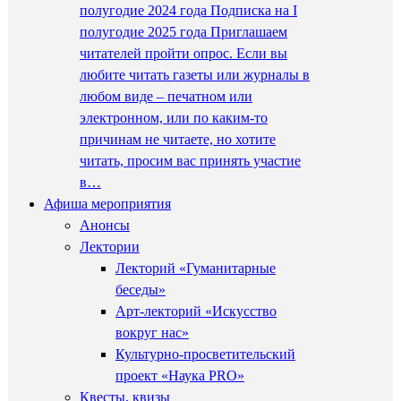
полугодие 2024 года Подписка на I
полугодие 2025 года Приглашаем
читателей пройти опрос. Если вы
любите читать газеты или журналы в
любом виде – печатном или
электронном, или по каким-то
причинам не читаете, но хотите
читать, просим вас принять участие
в…
Афиша мероприятия
Анонсы
Лектории
Лекторий «Гуманитарные
беседы»
Арт-лекторий «Искусство
вокруг нас»
Культурно-просветительский
проект «Наука PRO»
Квесты, квизы