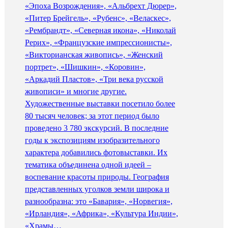
«Эпоха Возрождения», «Альбрехт Дюрер»,
«Питер Брейгель», «Рубенс», «Веласкес»,
«Рембрандт», «Северная икона», «Николай
Рерих», «Французские импрессионисты»,
«Викторианская живопись», «Женский
портрет», «Шишкин», «Коровин»,
«Аркадий Пластов», «Три века русской
живописи» и многие другие.
Художественные выставки посетило более
80 тысяч человек; за этот период было
проведено 3 780 экскурсий. В последние
годы к экспозициям изобразительного
характера добавились фотовыставки. Их
тематика объединена одной идеей –
воспевание красоты природы. География
представленных уголков земли широка и
разнообразна: это «Бавария», «Норвегия»,
«Ирландия», «Африка», «Культура Индии»,
«Храмы…