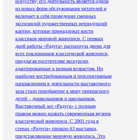
искусству; его деятельность является одной
из новых форм обслуживания читателей и
включает в себя проведение сменных
экспозиций художественных репродукций
картин, которые принадлежат кисти
классиков мировой живописи. С первых
дней работы «Радуга» распахнула двери для
всех поклонников классической живописи,
предлагая посетителям экскурсии,
адаптированные к разным возрастам. Но
наиболее востребованным и перспективным
направлением в деятельности выставочного
зала стало приобщение к миру прекрасного
детей – дошкольников и школьников.
Выставочный зал «Радуга» с полным
правом можно назвать современным музеем
классической живописи. С 2001 года в
стенах «Радуги» прошло 63 выставки,
представляющие мировую живопись. Это