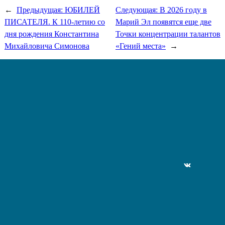
←
Предыдущая:
ЮБИЛЕЙ
Следующая:
В 2026 году в
ПИСАТЕЛЯ. К 110-летию со
Марий Эл появятся еще две
дня рождения Константина
Точки концентрации талантов
Михайловича Симонова
«Гений места»
→
ВКонтакте