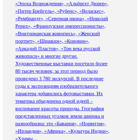
«Эпоха Возрождения», «Альбрехт Дюрер»,
«Питер Брейгель», «Рубенс», «Веласкес»,
«Рембрандт», «Северная икона», «Николай
Рерих», «Французские импрессионисты»,
«Викторианская живопись», «Женский
портрет», «Шишкин», «Коровин»,
«Аркадий Пластов», «Три века русской
живописи» и многие другие.
Художественные выставки посетило более
80 тысяч человек; за этот период было
проведено 3 780 экскурсий. В последние
годы к экспозициям изобразительного
характера добавились фотовыставки. Их
тематика объединена одной идеей –
воспевание красоты природы. География
представленных уголков земли широка и
разнообразна: это «Бавария», «Норвегия»,
«Ирландия», «Африка», «Культура Индии»,
«Храмы…