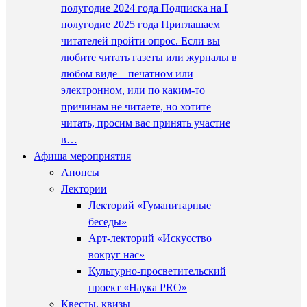
полугодие 2024 года Подписка на I
полугодие 2025 года Приглашаем
читателей пройти опрос. Если вы
любите читать газеты или журналы в
любом виде – печатном или
электронном, или по каким-то
причинам не читаете, но хотите
читать, просим вас принять участие
в…
Афиша мероприятия
Анонсы
Лектории
Лекторий «Гуманитарные
беседы»
Арт-лекторий «Искусство
вокруг нас»
Культурно-просветительский
проект «Наука PRO»
Квесты, квизы