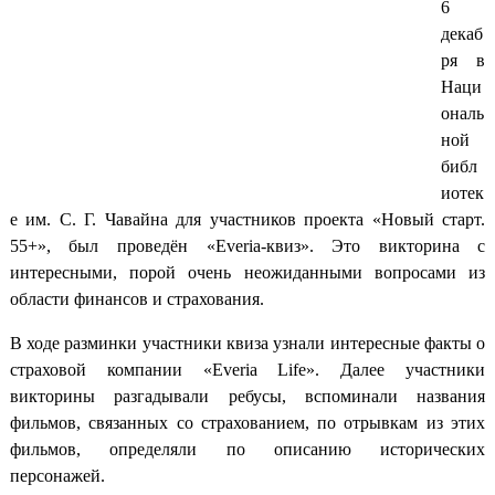
6
декаб
ря в
Наци
ональ
ной
библ
иотек
е им. С. Г. Чавайна для участников проекта «Новый старт.
55+», был проведён «Everia-квиз». Это викторина с
интересными, порой очень неожиданными вопросами из
области финансов и страхования.
В ходе разминки участники квиза узнали интересные факты о
страховой компании «Everia Life». Далее участники
викторины разгадывали ребусы, вспоминали названия
фильмов, связанных со страхованием, по отрывкам из этих
фильмов, определяли по описанию исторических
персонажей.