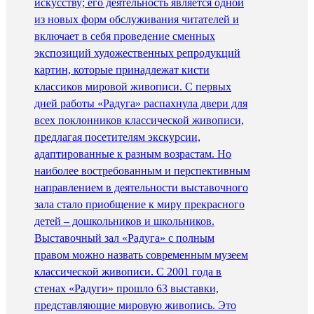
искусству; его деятельность является одной
из новых форм обслуживания читателей и
включает в себя проведение сменных
экспозиций художественных репродукций
картин, которые принадлежат кисти
классиков мировой живописи. С первых
дней работы «Радуга» распахнула двери для
всех поклонников классической живописи,
предлагая посетителям экскурсии,
адаптированные к разным возрастам. Но
наиболее востребованным и перспективным
направлением в деятельности выставочного
зала стало приобщение к миру прекрасного
детей – дошкольников и школьников.
Выставочный зал «Радуга» с полным
правом можно назвать современным музеем
классической живописи. С 2001 года в
стенах «Радуги» прошло 63 выставки,
представляющие мировую живопись. Это