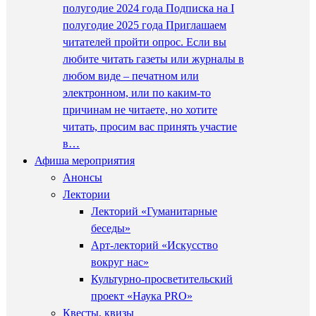
полугодие 2024 года Подписка на I
полугодие 2025 года Приглашаем
читателей пройти опрос. Если вы
любите читать газеты или журналы в
любом виде – печатном или
электронном, или по каким-то
причинам не читаете, но хотите
читать, просим вас принять участие
в…
Афиша мероприятия
Анонсы
Лектории
Лекторий «Гуманитарные
беседы»
Арт-лекторий «Искусство
вокруг нас»
Культурно-просветительский
проект «Наука PRO»
Квесты, квизы