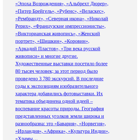
«Эпоха Возрождения», «Альбрехт Дюрер»,
«Питер Брейгель», «Рубенс», «Веласкес»,
«Рембрандт», «Северная икона», «Николай
Рерих», «Французские импрессионисты»,
«Викторианская живопись», «Женский
портрет», «Шишкин», «Коровин»,
«Аркадий Пластов», «Три века русской
живописи» и многие другие.
Художественные выставки посетило более
80 тысяч человек; за этот период было
проведено 3 780 экскурсий. В последние
годы к экспозициям изобразительного
характера добавились фотовыставки. Их
тематика объединена одной идеей –
воспевание красоты природы. География
представленных уголков земли широка и
разнообразна: это «Бавария», «Норвегия»,
«Ирландия», «Африка», «Культура Индии»,
«Храмы…