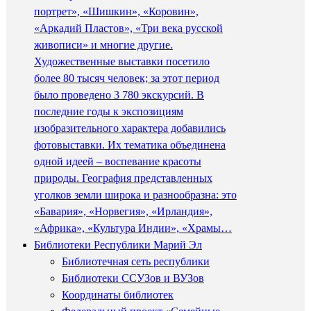
портрет», «Шишкин», «Коровин»,
«Аркадий Пластов», «Три века русской
живописи» и многие другие.
Художественные выставки посетило
более 80 тысяч человек; за этот период
было проведено 3 780 экскурсий. В
последние годы к экспозициям
изобразительного характера добавились
фотовыставки. Их тематика объединена
одной идеей – воспевание красоты
природы. География представленных
уголков земли широка и разнообразна: это
«Бавария», «Норвегия», «Ирландия»,
«Африка», «Культура Индии», «Храмы…
Библиотеки Республики Марий Эл
Библиотечная сеть республики
Библиотеки ССУЗов и ВУЗов
Координаты библиотек