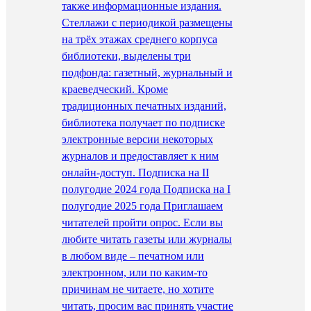
также информационные издания.
Стеллажи с периодикой размещены
на трёх этажах среднего корпуса
библиотеки, выделены три
подфонда: газетный, журнальный и
краеведческий. Кроме
традиционных печатных изданий,
библиотека получает по подписке
электронные версии некоторых
журналов и предоставляет к ним
онлайн-доступ. Подписка на II
полугодие 2024 года Подписка на I
полугодие 2025 года Приглашаем
читателей пройти опрос. Если вы
любите читать газеты или журналы
в любом виде – печатном или
электронном, или по каким-то
причинам не читаете, но хотите
читать, просим вас принять участие