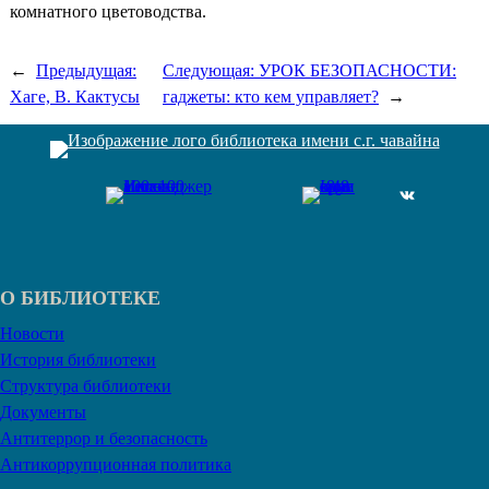
комнатного цветоводства.
←
Предыдущая:
Следующая:
УРОК БЕЗОПАСНОСТИ:
Хаге, В. Кактусы
гаджеты: кто кем управляет?
→
ВКонтакте
О БИБЛИОТЕКЕ
Новости
История библиотеки
Структура библиотеки
Документы
Антитеррор и безопасность
Антикоррупционная политика