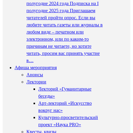
полугодие 2024 года Подписка на I
полугодие 2025 года Приглашаем
читателей пройти опрос. Если вы
любите читать газеты или журналы в
любом виде – печатном или
электронном, или по каким-то
причинам не читаете, но хотите
читать, просим вас принять участие
в…
Афиша мероприятия
Анонсы
Лектории
Лекторий «Гуманитарные
беседы»
Арт-лекторий «Искусство
вокруг нас»
Культурно-просветительский
проект «Наука PRO»
Квесты, квизы