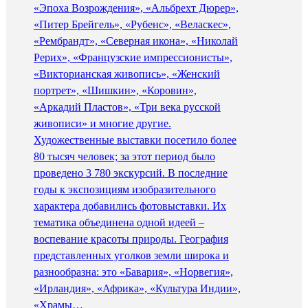
«Эпоха Возрождения», «Альбрехт Дюрер»,
«Питер Брейгель», «Рубенс», «Веласкес»,
«Рембрандт», «Северная икона», «Николай
Рерих», «Французские импрессионисты»,
«Викторианская живопись», «Женский
портрет», «Шишкин», «Коровин»,
«Аркадий Пластов», «Три века русской
живописи» и многие другие.
Художественные выставки посетило более
80 тысяч человек; за этот период было
проведено 3 780 экскурсий. В последние
годы к экспозициям изобразительного
характера добавились фотовыставки. Их
тематика объединена одной идеей –
воспевание красоты природы. География
представленных уголков земли широка и
разнообразна: это «Бавария», «Норвегия»,
«Ирландия», «Африка», «Культура Индии»,
«Храмы…