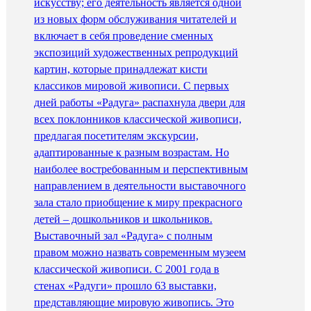
искусству; его деятельность является одной
из новых форм обслуживания читателей и
включает в себя проведение сменных
экспозиций художественных репродукций
картин, которые принадлежат кисти
классиков мировой живописи. С первых
дней работы «Радуга» распахнула двери для
всех поклонников классической живописи,
предлагая посетителям экскурсии,
адаптированные к разным возрастам. Но
наиболее востребованным и перспективным
направлением в деятельности выставочного
зала стало приобщение к миру прекрасного
детей – дошкольников и школьников.
Выставочный зал «Радуга» с полным
правом можно назвать современным музеем
классической живописи. С 2001 года в
стенах «Радуги» прошло 63 выставки,
представляющие мировую живопись. Это