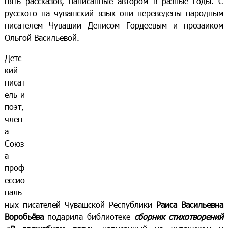
пять рассказов, написанные автором в разные годы. С
русского на чувашский язык они переведены народным
писателем Чувашии Денисом Гордеевым и прозаиком
Ольгой Васильевой.
Детс
кий
писат
ель и
поэт,
член
а
Союз
а
проф
ессио
наль
ных писателей Чувашской Республики
Раиса Васильевна
Воробьёва
подарила библиотеке
сборник стихотворений