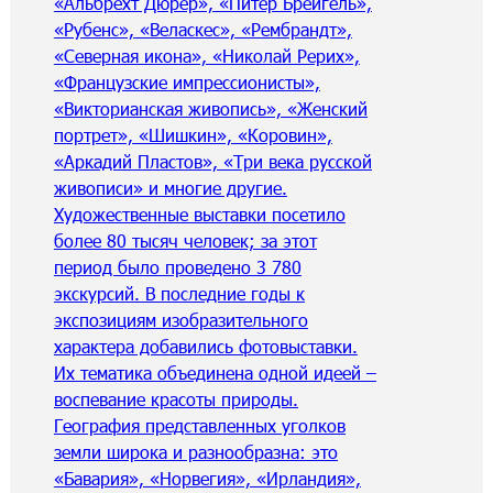
«Альбрехт Дюрер», «Питер Брейгель»,
«Рубенс», «Веласкес», «Рембрандт»,
«Северная икона», «Николай Рерих»,
«Французские импрессионисты»,
«Викторианская живопись», «Женский
портрет», «Шишкин», «Коровин»,
«Аркадий Пластов», «Три века русской
живописи» и многие другие.
Художественные выставки посетило
более 80 тысяч человек; за этот
период было проведено 3 780
экскурсий. В последние годы к
экспозициям изобразительного
характера добавились фотовыставки.
Их тематика объединена одной идеей –
воспевание красоты природы.
География представленных уголков
земли широка и разнообразна: это
«Бавария», «Норвегия», «Ирландия»,