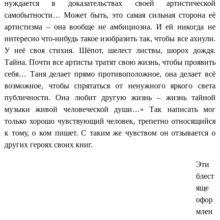
нуждается в доказательствах своей артистической
самобытности… Может быть, это самая сильная сторона её
артистизма – она вообще не амбициозна. И ей никогда не
интересно что-нибудь такое изобразить так, чтобы все ахнули.
У неё своя стихия. Шёпот, шелест листвы, шорох дождя.
Тайна. Почти все артисты тратят свою жизнь, чтобы проявить
себя… Таня делает прямо противоположное, она делает всё
возможное, чтобы спрятаться от ненужного яркого света
публичности. Она любит другую жизнь – жизнь тайной
музыки живой человеческой души…» Так написать мог
только хорошо чувствующий человек, трепетно относящийся
к тому, о ком пишет. С таким же чувством он отзывается о
других героях своих книг.
Эти
блест
яще
офор
млен