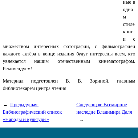
ные в
одно
м
стиле
книг
и с
множеством интересных фотографий, с фильмографией
каждого актёра в конце издания будут интересны всем, кто
увлекается нашим отечественным кинематографом.
Рекомендуем!
Материал подготовлен В. В. Зориной, главным
библиотекарем центра чтения
←
Предыдущая:
Следующая:
Всемирное
Библиографический список
наследие Владимира Даля
«Народы и культуры»
→