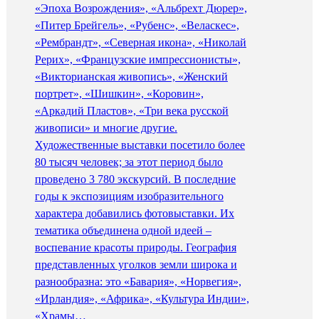
«Эпоха Возрождения», «Альбрехт Дюрер»,
«Питер Брейгель», «Рубенс», «Веласкес»,
«Рембрандт», «Северная икона», «Николай
Рерих», «Французские импрессионисты»,
«Викторианская живопись», «Женский
портрет», «Шишкин», «Коровин»,
«Аркадий Пластов», «Три века русской
живописи» и многие другие.
Художественные выставки посетило более
80 тысяч человек; за этот период было
проведено 3 780 экскурсий. В последние
годы к экспозициям изобразительного
характера добавились фотовыставки. Их
тематика объединена одной идеей –
воспевание красоты природы. География
представленных уголков земли широка и
разнообразна: это «Бавария», «Норвегия»,
«Ирландия», «Африка», «Культура Индии»,
«Храмы…