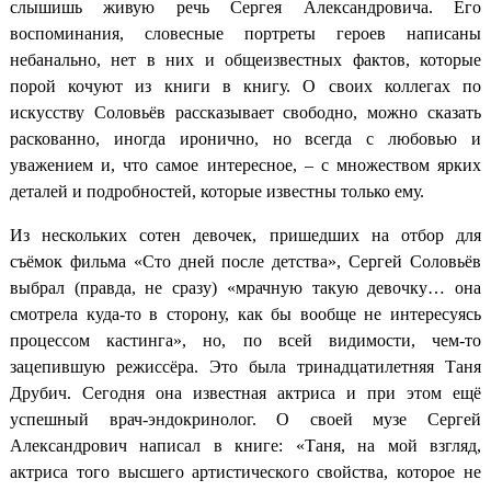
слышишь живую речь Сергея Александровича. Его
воспоминания, словесные портреты героев написаны
небанально, нет в них и общеизвестных фактов, которые
порой кочуют из книги в книгу. О своих коллегах по
искусству Соловьёв рассказывает свободно, можно сказать
раскованно, иногда иронично, но всегда с любовью и
уважением и, что самое интересное, – с множеством ярких
деталей и подробностей, которые известны только ему.
Из нескольких сотен девочек, пришедших на отбор для
съёмок фильма «Сто дней после детства», Сергей Соловьёв
выбрал (правда, не сразу) «мрачную такую девочку… она
смотрела куда-то в сторону, как бы вообще не интересуясь
процессом кастинга», но, по всей видимости, чем-то
зацепившую режиссёра. Это была тринадцатилетняя Таня
Друбич. Сегодня она известная актриса и при этом ещё
успешный врач-эндокринолог. О своей музе Сергей
Александрович написал в книге: «Таня, на мой взгляд,
актриса того высшего артистического свойства, которое не