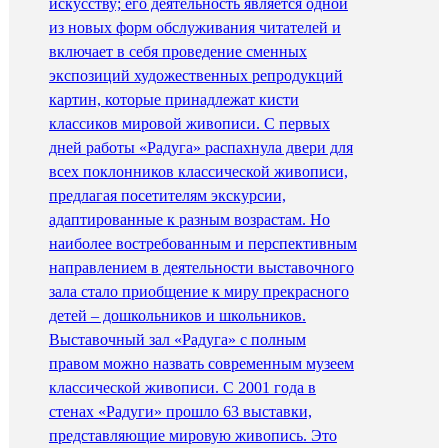
искусству; его деятельность является одной
из новых форм обслуживания читателей и
включает в себя проведение сменных
экспозиций художественных репродукций
картин, которые принадлежат кисти
классиков мировой живописи. С первых
дней работы «Радуга» распахнула двери для
всех поклонников классической живописи,
предлагая посетителям экскурсии,
адаптированные к разным возрастам. Но
наиболее востребованным и перспективным
направлением в деятельности выставочного
зала стало приобщение к миру прекрасного
детей – дошкольников и школьников.
Выставочный зал «Радуга» с полным
правом можно назвать современным музеем
классической живописи. С 2001 года в
стенах «Радуги» прошло 63 выставки,
представляющие мировую живопись. Это