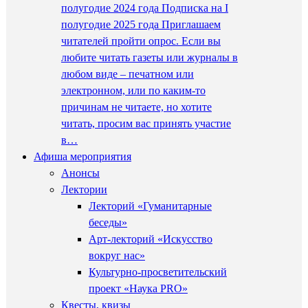
полугодие 2024 года Подписка на I
полугодие 2025 года Приглашаем
читателей пройти опрос. Если вы
любите читать газеты или журналы в
любом виде – печатном или
электронном, или по каким-то
причинам не читаете, но хотите
читать, просим вас принять участие
в…
Афиша мероприятия
Анонсы
Лектории
Лекторий «Гуманитарные
беседы»
Арт-лекторий «Искусство
вокруг нас»
Культурно-просветительский
проект «Наука PRO»
Квесты, квизы