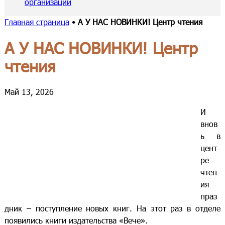
организации
Главная страница
•
А У НАС НОВИНКИ! Центр чтения
А У НАС НОВИНКИ! Центр
чтения
Май 13, 2026
И
внов
ь в
цент
ре
чтен
ия
праз
дник – поступление новых книг. На этот раз в отделе
появились книги издательства «Вече».