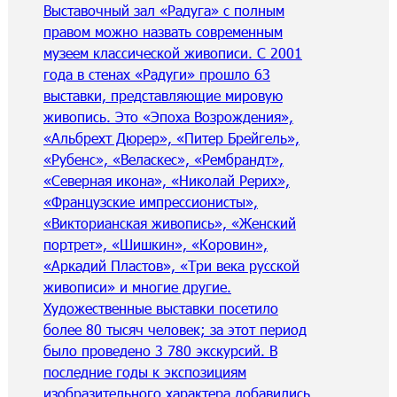
Выставочный зал «Радуга» с полным
правом можно назвать современным
музеем классической живописи. С 2001
года в стенах «Радуги» прошло 63
выставки, представляющие мировую
живопись. Это «Эпоха Возрождения»,
«Альбрехт Дюрер», «Питер Брейгель»,
«Рубенс», «Веласкес», «Рембрандт»,
«Северная икона», «Николай Рерих»,
«Французские импрессионисты»,
«Викторианская живопись», «Женский
портрет», «Шишкин», «Коровин»,
«Аркадий Пластов», «Три века русской
живописи» и многие другие.
Художественные выставки посетило
более 80 тысяч человек; за этот период
было проведено 3 780 экскурсий. В
последние годы к экспозициям
изобразительного характера добавились