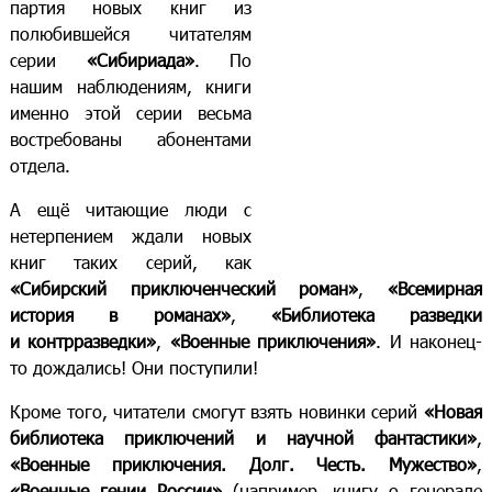
партия новых книг из
полюбившейся читателям
серии
«Сибириада»
. По
нашим наблюдениям, книги
именно этой серии весьма
востребованы абонентами
отдела.
А ещё читающие люди с
нетерпением ждали новых
книг таких серий, как
«Сибирский приключенческий роман»
,
«Всемирная
история в романах»
,
«Библиотека разведки
и контрразведки»
,
«Военные приключения»
. И наконец-
то дождались! Они поступили!
Кроме того, читатели смогут взять новинки серий
«Новая
библиотека приключений и научной фантастики»
,
«Военные приключения. Долг. Честь. Мужество»
,
«Военные гении России»
(например, книгу о генерале