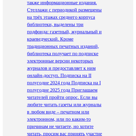
также информационные издания.
Стеллажи с периодикой размещены
на трёх этажах среднего корпуса
библиотеки, выделены три
подфонда: газетный, журнальный и
краеведческий. Кроме
традиционных печатных изданий,
библиотека получает по подписке
электронные версии некоторых
журналов и предоставляет к ним
онлайн-доступ. Подписка на II
полугодие 2024 года Подписка на I
полугодие 2025 года Приглашаем
читателей пройти опрос. Если вы
любите читать газеты или журналы
в любом виде – печатном или
электронном, или по каким-то
причинам не читаете, но хотите
читать, просим вас принять участие