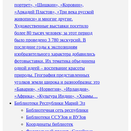
портрет», «Шишкин», «Коровин»,
«Аркадий Пластов», «Три века русской
живописи» и многие другие.
Художественные выставки посетило
более 80 тысяч человек; за этот период
было проведено 3 780 экскурсий. В
последние годы к экспозициям
изобразительного характера добавились
фотовыставки. Их тематика объединена
одной идеей – воспевание красоты
природы. География представленных
уголков земли широка и разнообразна: это
«Бавария», «Норвегия», «Ирландия»,
«Африка», «Культура Индии», «Храмы…
Библиотеки Республики Марий Эл
Библиотечная сеть республики
Библиотеки ССУЗов и ВУЗов
Координаты библиотек